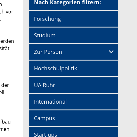
Nach Kategorien filtern:
n
ch vor
Forschung
k
Studium
werden
sität
Zur Person
Hochschulpolitik
UA Ruhr
 der
ll
International
Campus
ufbau
hmen
Start-ups