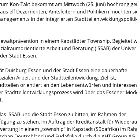
trum Kon-Takt bekommt am Mittwoch (25. Juni) hochrangige
aus elf Dezernenten, Amtsleitern und Politikern möchten si
anagements in der integrierten Stadtteilentwicklungspoliti
Gewaltprävention in einem Kapstädter Township. Begleitet 
Sozialraumorientierte Arbeit und Beratung (ISSAB) der Univer
der Stadt Essen.
tät Duisburg-Essen und der Stadt Essen eine dauerhafte
ialen Arbeit und der Stadtteilentwicklung. Ziel ist,
tteilen orientiert an den Lebensentwürfen und Interessen
 Stadtteilentwicklungsprozess wird über das Essener Mode
t.
das ISSAB und die Stadt Essen zu bitten, im Rahmen der
fügung zu stehen. Im Auftrag der Kreditanstalt für Wiedera
wertung in einem „township“ in Kapstadt (Südafrika) im Ra
ischen Deutschland und Südafrika durch die AHT Group AG