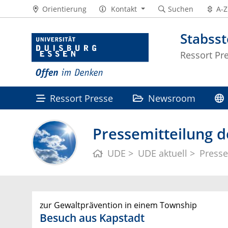
Orientierung
Kontakt
Suchen
A-Z
Stabss
Ressort Pr
Ressort Presse
Newsroom
Pressemitteilung d
UDE
UDE aktuell
Presse
zur Gewaltprävention in einem Township
Besuch aus Kapstadt