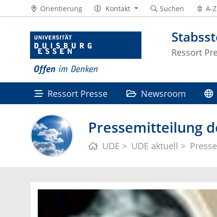
Orientierung
Kontakt
Suchen
A-Z
Stabss
Ressort Pr
Ressort Presse
Newsroom
Pressemitteilung d
UDE
UDE aktuell
Presse