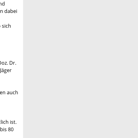
und
n dabei
 sich
oz. Dr.
Jäger
en auch
ich ist.
bis 80