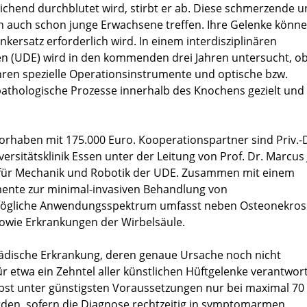
chend durchblutet wird, stirbt er ab. Diese schmerzende 
auch schon junge Erwachsene treffen. Ihre Gelenke könne
nkersatz erforderlich wird. In einem interdisziplinären
en (UDE) wird in den kommenden drei Jahren untersucht, ob
hren spezielle Operationsinstrumente und optische bzw.
 pathologische Prozesse innerhalb des Knochens gezielt und
rhaben mit 175.000 Euro. Kooperationspartner sind Priv.-D
rsitätsklinik Essen unter der Leitung von Prof. Dr. Marcus 
l für Mechanik und Robotik der UDE. Zusammen mit einem
umente zur minimal-invasiven Behandlung von
mögliche Anwendungsspektrum umfasst neben Osteonekros
sowie Erkrankungen der Wirbelsäule.
ädische Erkrankung, deren genaue Ursache noch nicht
für etwa ein Zehntel aller künstlichen Hüftgelenke verantwortl
st unter günstigsten Voraussetzungen nur bei maximal 70 
rden, sofern die Diagnose rechtzeitig in symptomarmen