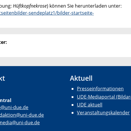
ibung:
Hüftkopfnekrose
) können Sie herunterladen unter:
eitenbilder-sendeplatz1/bilder-startseite-
er:
kt
Aktuell
Presseinformationen
UDE-Mediaportal (Bildar
ntral
UDE aktuell
e@uni-due.de
Veranstaltungskalender
daktion@uni-due.de
lmedia@uni-due.de