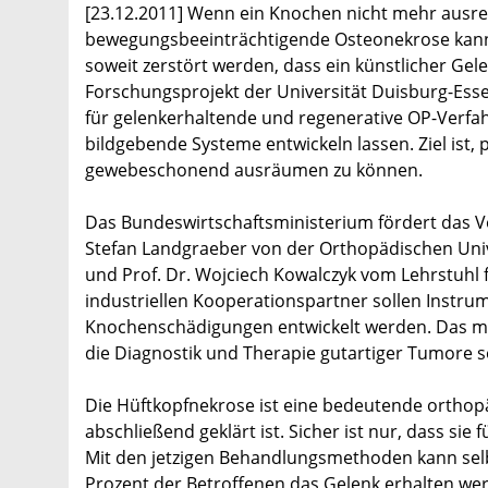
[23.12.2011] Wenn ein Knochen nicht mehr ausrei
bewegungsbeeinträchtigende Osteonekrose kann 
soweit zerstört werden, dass ein künstlicher Gele
Forschungsprojekt der Universität Duisburg-Ess
für gelenkerhaltende und regenerative OP-Verfa
bildgebende Systeme entwickeln lassen. Ziel ist,
gewebeschonend ausräumen zu können.
Das Bundeswirtschaftsministerium fördert das Vo
Stefan Landgraeber von der Orthopädischen Unive
und Prof. Dr. Wojciech Kowalczyk vom Lehrstuh
industriellen Kooperationspartner sollen Instr
Knochenschädigungen entwickelt werden. Das 
die Diagnostik und Therapie gutartiger Tumore 
Die Hüftkopfnekrose ist eine bedeutende orthop
abschließend geklärt ist. Sicher ist nur, dass sie 
Mit den jetzigen Behandlungsmethoden kann selb
Prozent der Betroffenen das Gelenk erhalten we