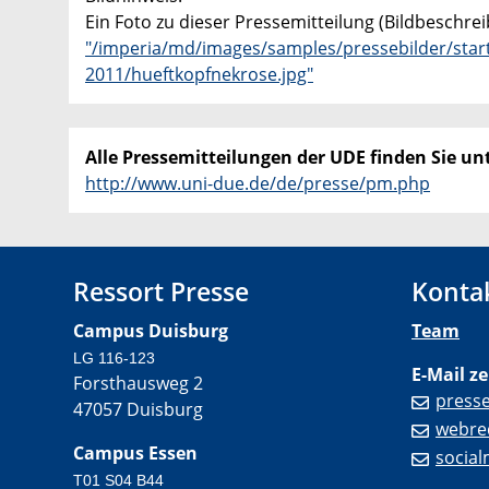
Ein Foto zu dieser Pressemitteilung (Bildbeschre
"/imperia/md/images/samples/pressebilder/starts
2011/hueftkopfnekrose.jpg"
Alle Pressemitteilungen der UDE finden Sie unt
http://www.uni-due.de/de/presse/pm.php
Ressort Presse
Konta
Campus Duisburg
Team
LG 116-123
E-Mail ze
Forsthausweg 2
press
47057 Duisburg
webre
Campus Essen
socia
T01 S04 B44