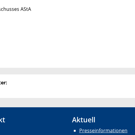
schusses AStA
er:
kt
Aktuell
Presseinformationen