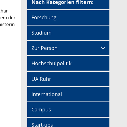
Nach Kategorien filtern:
thar
Forschung
erem der
isterin
Studium
Zur Person
Hochschulpolitik
UA Ruhr
International
Campus
Start-ups