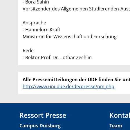
- Bora Sahin
Vorsitzender des Allgemeinen Studierenden-Aus
Ansprache
- Hannelore Kraft
Ministerin für Wissenschaft und Forschung
Rede
- Rektor Prof. Dr. Lothar Zechlin
Alle Pressemitteilungen der UDE finden Sie unt
http://www.uni-due.de/de/presse/pm.php
Ressort Presse
Konta
Campus Duisburg
Team