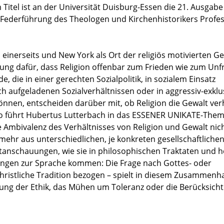
 Titel ist an der Universität Duisburg-Essen die 21. Ausgabe
ederführung des Theologen und Kirchenhistorikers Profe
 einerseits und New York als Ort der religiös motivierten G
ung dafür, dass Religion offenbar zum Frieden wie zum Unf
, die in einer gerechten Sozialpolitik, in sozialem Einsatz
h aufgeladenen Sozialverhältnissen oder in aggressiv-exklu
n, entscheiden darüber mit, ob Religion die Gewalt ver
So führt Hubertus Lutterbach in das ESSENER UNIKATE-The
e Ambivalenz des Verhältnisses von Religion und Gewalt nic
elmehr aus unterschiedlichen, je konkreten gesellschaftliche
nschauungen, wie sie in philosophischen Traktaten und he
arungen zur Sprache kommen: Die Frage nach Gottes- oder
hristliche Tradition bezogen – spielt in diesem Zusammenh
htung der Ethik, das Mühen um Toleranz oder die Berücksich