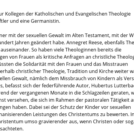
ur Kollegen der Katholischen und Evangelischen Theologie
tler und eine Germanistin.
llner mit der sexuellen Gewalt im Alten Testament, mit der W
 hundert Jahren geändert habe. Annegret Reese, ebenfalls The
auseinander. So haben viele Theologinnen bereits die
von Frauen als kritische Anfragen an christliche Theolog
ssten die Solidarität mit den Frauen und das Misstrauen
rhalb christlicher Theologie, Tradition und Kirche weiter 
uellen Gewalt, nämlich dem Missbrauch von Kindern als Ver
es, befasst sich der federführende Autor, Hubertus Lutterba
rend der vergangenen Monate in die Schlagzeilen geraten, we
nst versehen, die sich im Rahmen der pastoralen Tätigkeit 
gen haben. Dabei sei der Schutz der Kinder vor sexuellen
umanisierenden Leistungen des Christentums zu bewerten. I
Christentum umso gravierender aus, wenn Christen oder sog
ssachteten.