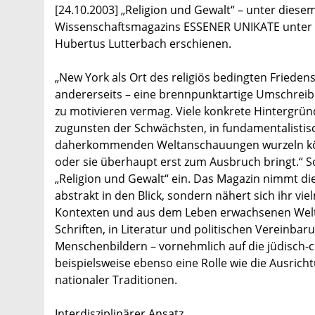
[24.10.2003] „Religion und Gewalt“ – unter diesem
Wissenschaftsmagazins ESSENER UNIKATE unter F
Hubertus Lutterbach erschienen.
„New York als Ort des religiös bedingten Friedens
andererseits – eine brennpunktartige Umschreib
zu motivieren vermag. Viele konkrete Hintergründe
zugunsten der Schwächsten, in fundamentalistisc
daherkommenden Weltanschauungen wurzeln könne
oder sie überhaupt erst zum Ausbruch bringt.“ 
„Religion und Gewalt“ ein. Das Magazin nimmt di
abstrakt in den Blick, sondern nähert sich ihr vi
Kontexten und aus dem Leben erwachsenen Welta
Schriften, in Literatur und politischen Vereinb
Menschenbildern – vornehmlich auf die jüdisch-c
beispielsweise ebenso eine Rolle wie die Ausric
nationaler Traditionen.
Interdisziplinärer Ansatz