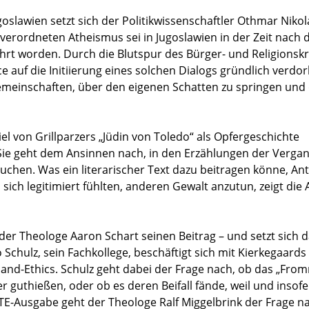
goslawien setzt sich der Politikwissenschaftler Othmar Nikol
 verordneten Atheismus sei in Jugoslawien in der Zeit nach
führt worden. Durch die Blutspur des Bürger- und Religionsk
ce auf die Initiierung eines solchen Dialogs gründlich verdo
gemeinschaften, über den eigenen Schatten zu springen un
l von Grillparzers „Jüdin von Toledo“ als Opfergeschichte
 Sie geht dem Ansinnen nach, in den Erzählungen der Verga
uchen. Was ein literarischer Text dazu beitragen könne, An
ch legitimiert fühlten, anderen Gewalt anzutun, zeigt die 
 der Theologe Aaron Schart seinen Beitrag – und setzt sich d
 Schulz, sein Fachkollege, beschäftigt sich mit Kierkegaards
nd-Ethics. Schulz geht dabei der Frage nach, ob das „Fro
r guthießen, oder ob es deren Beifall fände, weil und insofe
E-Ausgabe geht der Theologe Ralf Miggelbrink der Frage n