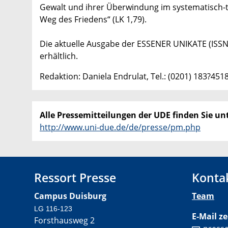
Gewalt und ihrer Überwindung im systematisch-t
Weg des Friedens“ (LK 1,79).
Die aktuelle Ausgabe der ESSENER UNIKATE (ISSN 
erhältlich.
Redaktion: Daniela Endrulat, Tel.: (0201) 183?451
Alle Pressemitteilungen der UDE finden Sie unt
http://www.uni-due.de/de/presse/pm.php
Ressort Presse
Konta
Campus Duisburg
Team
LG 116-123
E-Mail ze
Forsthausweg 2