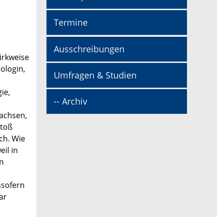
Termine
Ausschreibungen
irkweise
ologin,
Umfragen & Studien
ie,
-- Archiv
wachsen,
stoß
ch. Wie
il in
an
nsofern
ar