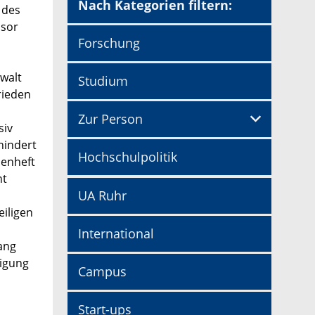
Nach Kategorien filtern:
 des
ssor
Forschung
ewalt
Studium
rieden
Zur Person
siv
hindert
Hochschulpolitik
menheft
ht
UA Ruhr
n
iligen
International
ang
tigung
Campus
Start-ups