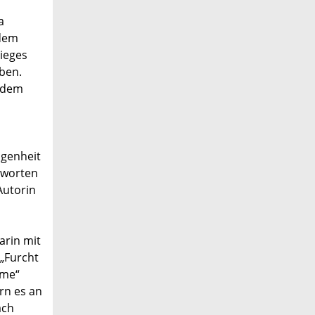
a
 dem
rieges
rben.
d dem
ngenheit
tworten
Autorin
arin mit
 „Furcht
mme“
rn es an
ach