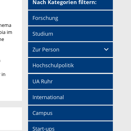
Nach Kategorien filtern:
Forschung
Thema
bia im
Studium
ne
Zur Person
h
Hochschulpolitik
 in
UA Ruhr
International
Campus
Start-ups