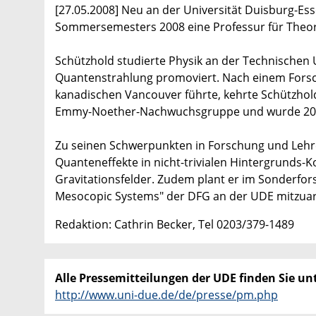
[27.05.2008] Neu an der Universität Duisburg-Esse
Sommersemesters 2008 eine Professur für Theor
Schützhold studierte Physik an der Technischen
Quantenstrahlung promoviert. Nach einem Forschu
kanadischen Vancouver führte, kehrte Schützhold
Emmy-Noether-Nachwuchsgruppe und wurde 2007 
Zu seinen Schwerpunkten in Forschung und Lehr
Quanteneffekte in nicht-trivialen Hintergrunds-K
Gravitationsfelder. Zudem plant er im Sonderfor
Mesocopic Systems" der DFG an der UDE mitzuar
Redaktion: Cathrin Becker, Tel 0203/379-1489
Alle Pressemitteilungen der UDE finden Sie unt
http://www.uni-due.de/de/presse/pm.php