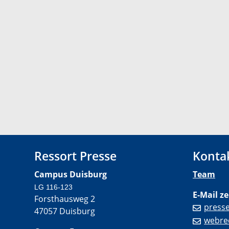
Ressort Presse
Konta
Campus Duisburg
Team
LG 116-123
E-Mail ze
Forsthausweg 2
press
47057 Duisburg
webre