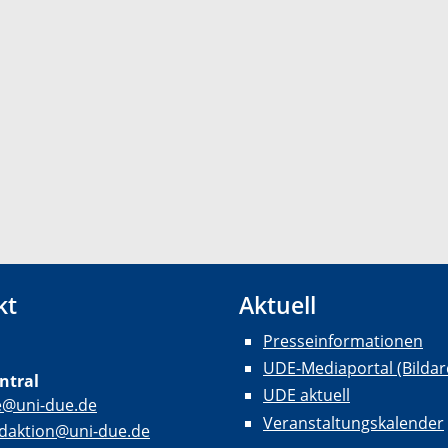
kt
Aktuell
Presseinformationen
UDE-Mediaportal (Bildar
ntral
UDE aktuell
e@uni-due.de
Veranstaltungskalender
daktion@uni-due.de