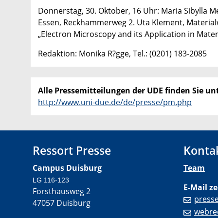
Donnerstag, 30. Oktober, 16 Uhr: Maria Sibylla 
Essen, Reckhammerweg 2. Uta Klement, Materia
„Electron Microscopy and its Application in Mater
Redaktion: Monika R?gge, Tel.: (0201) 183-2085
Alle Pressemitteilungen der UDE finden Sie unt
http://www.uni-due.de/de/presse/pm.php
Ressort Presse
Konta
Campus Duisburg
Team
LG 116-123
E-Mail ze
Forsthausweg 2
press
47057 Duisburg
webre