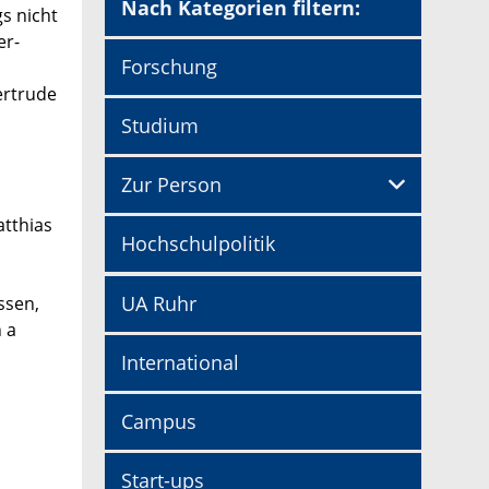
Nach Kategorien filtern:
s nicht
er-
Forschung
ertrude
Studium
Zur Person
atthias
Hochschulpolitik
UA Ruhr
ssen,
 a
International
Campus
Start-ups