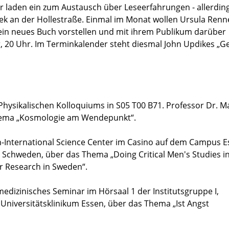
er laden ein zum Austausch über Leseerfahrungen - allerding
thek an der Hollestraße. Einmal im Monat wollen Ursula Renn
in neues Buch vorstellen und mit ihrem Publikum darüber
r, 20 Uhr. Im Terminkalender steht diesmal John Updikes „G
Physikalischen Kolloquiums in S05 T00 B71. Professor Dr. M
Thema „Kosmologie am Wendepunkt“.
an-International Science Center im Casino auf dem Campus E
Schweden, über das Thema „Doing Critical Men's Studies in
er Research in Sweden“.
medizinisches Seminar im Hörsaal 1 der Institutsgruppe I,
 Universitätsklinikum Essen, über das Thema „Ist Angst