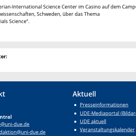
Merian-International Science Center im Casino auf dem Cam
lwissenschaften, Schweden, über das Thema
ials Science“.
er:
kt
Aktuell
Presseinformationen
UDE-Mediaportal (Bildar
ntral
UDE aktuell
e@uni-due.de
Veranstaltungskalender
daktion@uni-due.de