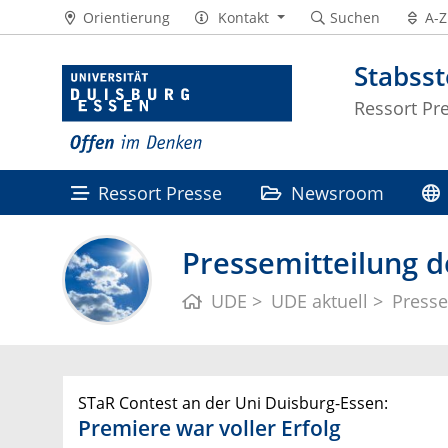
Orientierung
Kontakt
Suchen
A-Z
Stabss
Ressort Pr
Ressort Presse
Newsroom
Pressemitteilung d
UDE
UDE aktuell
Presse
STaR Contest an der Uni Duisburg-Essen:
Premiere war voller Erfolg