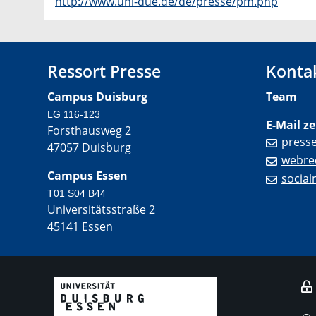
http://www.uni-due.de/de/presse/pm.php
Ressort Presse
Konta
Campus Duisburg
Team
LG 116-123
E-Mail ze
Forsthausweg 2
press
47057 Duisburg
webre
Campus Essen
socia
T01 S04 B44
Universitätsstraße 2
45141 Essen