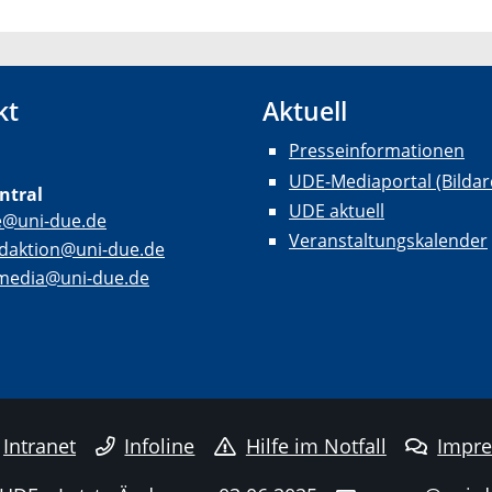
kt
Aktuell
Presseinformationen
UDE-Mediaportal (Bildar
ntral
UDE aktuell
e@uni-due.de
Veranstaltungskalender
daktion@uni-due.de
lmedia@uni-due.de
Intranet
Infoline
Hilfe im Notfall
Impr