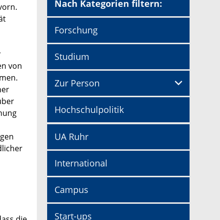
Nach Kategorien filtern:
vorn.
ät
Forschung
r
Studium
en von
hmen.
Zur Person
ner
über
Hochschulpolitik
nnung
UA Ruhr
agen
dlicher
International
Campus
Start-ups
dass die