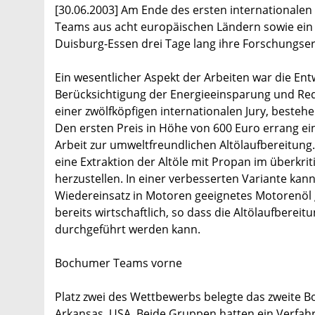
[30.06.2003] Am Ende des ersten internationale
Teams aus acht europäischen Ländern sowie ein
Duisburg-Essen drei Tage lang ihre Forschungser
Ein wesentlicher Aspekt der Arbeiten war die E
Berücksichtigung der Energieeinsparung und Re
einer zwölfköpfigen internationalen Jury, beste
Den ersten Preis in Höhe von 600 Euro errang e
Arbeit zur umweltfreundlichen Altölaufbereitung.
eine Extraktion der Altöle mit Propan im überkrit
herzustellen. In einer verbesserten Variante kan
Wiedereinsatz in Motoren geeignetes Motorenöl 
bereits wirtschaftlich, so dass die Altölaufbere
durchgeführt werden kann.
Bochumer Teams vorne
Platz zwei des Wettbewerbs belegte das zweite
Arkansas, USA. Beide Gruppen hatten ein Verfahr