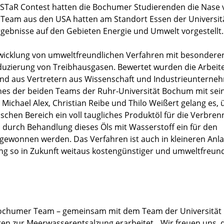
n STaR Contest hatten die Bochumer Studierenden die Nase 
 Team aus den USA hatten am Standort Essen der Universit
gebnisse auf den Gebieten Energie und Umwelt vorgestellt.
ntwicklung von umweltfreundlichen Verfahren mit besondere
duzierung von Treibhausgasen. Bewertet wurden die Arbeit
hend aus Vertretern aus Wissenschaft und Industrieunterne
ines der beiden Teams der Ruhr-Universität Bochum mit sei
 Michael Alex, Christian Reibe und Thilo Weißert gelang es, 
ischen Bereich ein voll taugliches Produktöl für die Verbre
n durch Behandlung dieses Öls mit Wasserstoff ein für den
gewonnen werden. Das Verfahren ist auch in kleineren Anl
itung so in Zukunft weitaus kostengünstiger und umweltfreun
 Bochumer Team – gemeinsam mit dem Team der Universität
en zur Meerwasserentsalzung erarbeitet. „Wir freuen uns, 