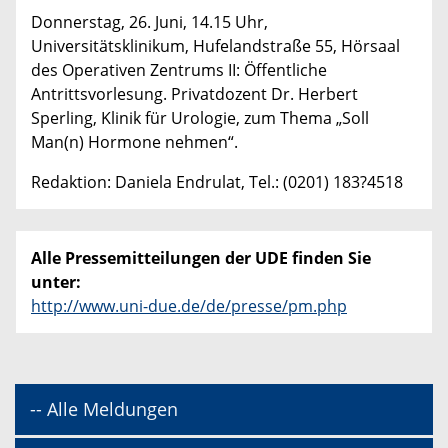
Donnerstag, 26. Juni, 14.15 Uhr,
Universitätsklinikum, Hufelandstraße 55, Hörsaal
des Operativen Zentrums II: Öffentliche
Antrittsvorlesung. Privatdozent Dr. Herbert
Sperling, Klinik für Urologie, zum Thema „Soll
Man(n) Hormone nehmen“.
Redaktion: Daniela Endrulat, Tel.: (0201) 183?4518
Alle Pressemitteilungen der UDE finden Sie
unter:
http://www.uni-due.de/de/presse/pm.php
-- Alle Meldungen