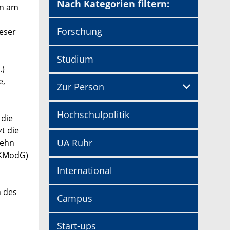
Nach Kategorien filtern:
en am
Forschung
eser
Studium
.)
e,
Zur Person
Hochschulpolitik
 die
t die
UA Ruhr
zehn
WKModG)
International
n des
Campus
Start-ups