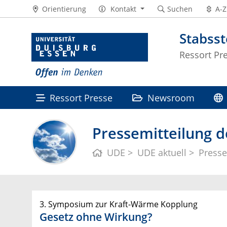
Orientierung
Kontakt
Suchen
A-Z
Stabss
Ressort Pr
Ressort Presse
Newsroom
Pressemitteilung d
UDE
UDE aktuell
Presse
3. Symposium zur Kraft-Wärme Kopplung
Gesetz ohne Wirkung?