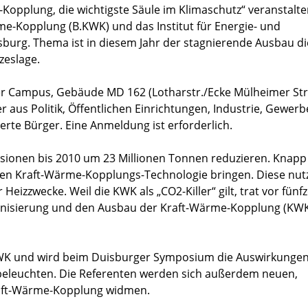
-Kopplung, die wichtigste Säule im Klimaschutz“ veranstalt
me-Kopplung (B.KWK) und das Institut für Energie- und
burg. Thema ist in diesem Jahr der stagnierende Ausbau di
zeslage.
 Campus, Gebäude MD 162 (Lotharstr./Ecke Mülheimer Str
 aus Politik, Öffentlichen Einrichtungen, Industrie, Gewerb
rte Bürger. Eine Anmeldung ist erforderlich.
ssionen bis 2010 um 23 Millionen Tonnen reduzieren. Knapp
chen Kraft-Wärme-Kopplungs-Technologie bringen. Diese nutz
izzwecke. Weil die KWK als „CO2-Killer“ gilt, trat vor fünf
dernisierung und den Ausbau der Kraft-Wärme-Kopplung (K
.KWK und wird beim Duisburger Symposium die Auswirkunge
beleuchten. Die Referenten werden sich außerdem neuen,
raft-Wärme-Kopplung widmen.