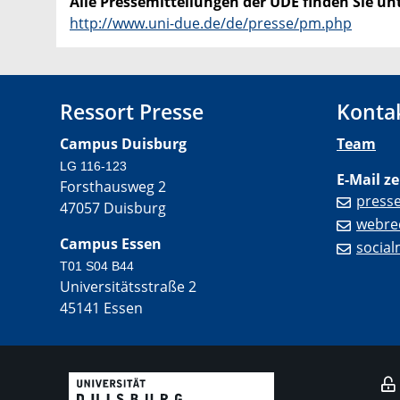
Alle Pressemitteilungen der UDE finden Sie unt
http://www.uni-due.de/de/presse/pm.php
Ressort Presse
Konta
Campus Duisburg
Team
LG 116-123
E-Mail ze
Forsthausweg 2
press
47057 Duisburg
webre
Campus Essen
socia
T01 S04 B44
Universitätsstraße 2
45141 Essen