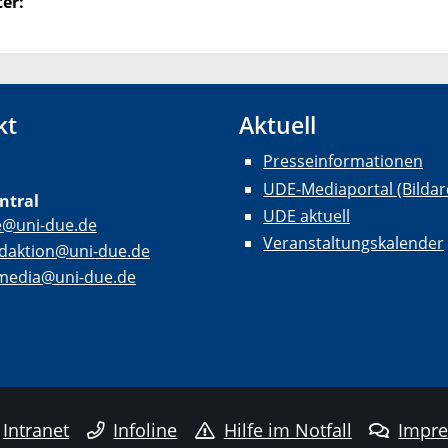
er:
kt
Aktuell
Presseinformationen
UDE-Mediaportal (Bildar
ntral
UDE aktuell
e@uni-due.de
Veranstaltungskalender
daktion@uni-due.de
lmedia@uni-due.de
Intranet
Infoline
Hilfe im Notfall
Impr