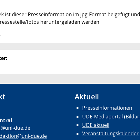
hek ist dieser Presseinformation im jpg-Format beigefügt un
ressestelle/fotos heruntergeladen werden.
8
er:
kt
Aktuell
Presseinformationen
UDE-Mediaportal (Bildar
ntral
UDE aktuell
e@uni-due.de
Veranstaltungskalender
daktion@uni-due.de