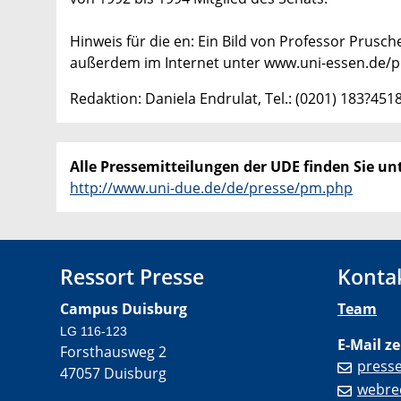
Hinweis für die en: Ein Bild von Professor Prusc
außerdem im Internet unter www.uni-essen.de/p
Redaktion: Daniela Endrulat, Tel.: (0201) 183?451
Alle Pressemitteilungen der UDE finden Sie unt
http://www.uni-due.de/de/presse/pm.php
Ressort Presse
Konta
Campus Duisburg
Team
LG 116-123
E-Mail ze
Forsthausweg 2
press
47057 Duisburg
webre