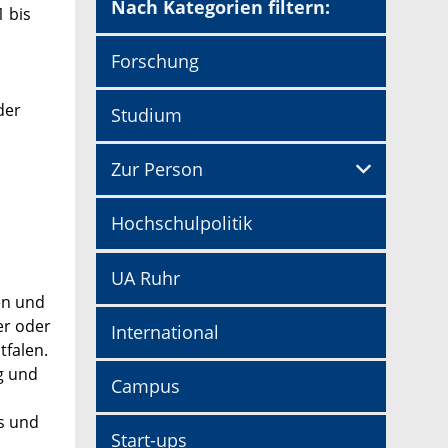
Nach Kategorien filtern:
1 bis
Forschung
der
Studium
Zur Person
Hochschulpolitik
UA Ruhr
en und
er oder
International
tfalen.
g und
Campus
hs und
Start-ups