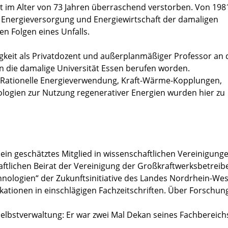
ist im Alter von 73 Jahren überraschend verstorben. Von 198
er Energieversorgung und Energiewirtschaft der damaligen
en Folgen eines Unfalls.
igkeit als Privatdozent und außerplanmäßiger Professor an 
an die damalige Universität Essen berufen worden.
, Rationelle Energieverwendung, Kraft-Wärme-Kopplungen,
logien zur Nutzung regenerativer Energien wurden hier zu
ein geschätztes Mitglied in wissenschaftlichen Vereinigung
ftlichen Beirat der Vereinigung der Großkraftwerksbetreib
nologien“ der Zukunftsinitiative des Landes Nordrhein-Wes
ationen in einschlägigen Fachzeitschriften. Über Forschun
selbstverwaltung: Er war zwei Mal Dekan seines Fachbereic