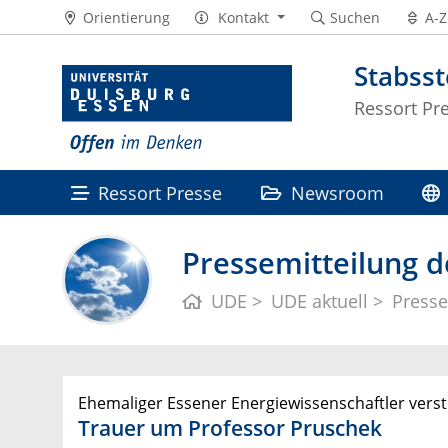
Orientierung
Kontakt
Suchen
A-Z
Stabss
Ressort Pr
Ressort Presse
Newsroom
Pressemitteilung d
UDE
UDE aktuell
Presse
Ehemaliger Essener Energiewissenschaftler vers
Trauer um Professor Pruschek