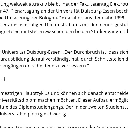
ng weltweit attraktiv bleibt, hat der Fakultätentag Elektrot
ner 47. Plenartagung an der Universität Duisburg-Essen besc
che Umsetzung der Bologna-Deklaration aus dem Jahr 1999
existenz des einstufigen Diplomstudiums mit den neuen gestu
ignete Schnittstellen zwischen den beiden Studiengangmod
r Universität Duisburg-Essen: „Der Durchbruch ist, dass sic
ausbildung darauf verständigt hat, durch Schnittstellen d
diengängen entscheidend zu verbessern."
ich
emestrigen Hauptzyklus und können sich danach entscheide
Universitätsdiplom machen möchten. Dieser Aufbau ermögli
tufe des Diplomstudiengangs. Der in der zweiten Studienst
iversitätsdiplom gleichwertig.
rt einen Meilenstein in der Diskussion um die Anerkennung 