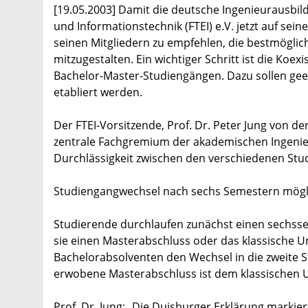
[19.05.2003] Damit die deutsche Ingenieurausbildu
und Informationstechnik (FTEI) e.V. jetzt auf sei
seinen Mitgliedern zu empfehlen, die bestmögli
mitzugestalten. Ein wichtiger Schritt ist die Ko
Bachelor-Master-Studiengängen. Dazu sollen gee
etabliert werden.
Der FTEI-Vorsitzende, Prof. Dr. Peter Jung von de
zentrale Fachgremium der akademischen Ingenieur
Durchlässigkeit zwischen den verschiedenen Stu
Studiengangwechsel nach sechs Semestern mögl
Studierende durchlaufen zunächst einen sechss
sie einen Masterabschluss oder das klassische 
Bachelorabsolventen den Wechsel in die zweite S
erwobene Masterabschluss ist dem klassischen Un
Prof. Dr. Jung: „Die Duisburger Erklärung markie