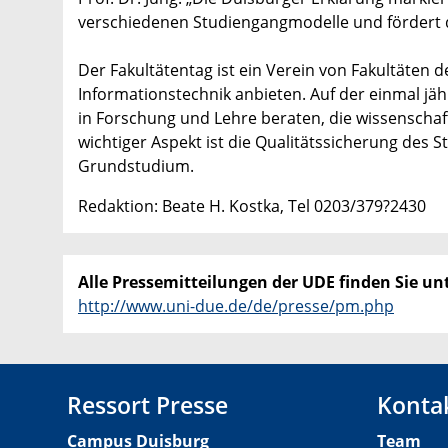
verschiedenen Studiengangmodelle und fördert 
Der Fakultätentag ist ein Verein von Fakultäten 
Informationstechnik anbieten. Auf der einmal j
in Forschung und Lehre beraten, die wissenschaft
wichtiger Aspekt ist die Qualitätssicherung des
Grundstudium.
Redaktion: Beate H. Kostka, Tel 0203/379?2430
Alle Pressemitteilungen der UDE finden Sie unt
http://www.uni-due.de/de/presse/pm.php
Ressort Presse
Konta
Campus Duisburg
Team