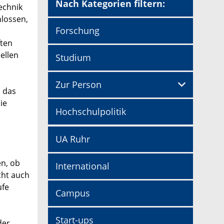
Nach Kategorien filtern:
echnik
hlossen,
Forschung
ften
ellen
Studium
Zur Person
h das
ie
Hochschulpolitik
UA Ruhr
n, ob
International
cht auch
ufe
Campus
Start-ups
der