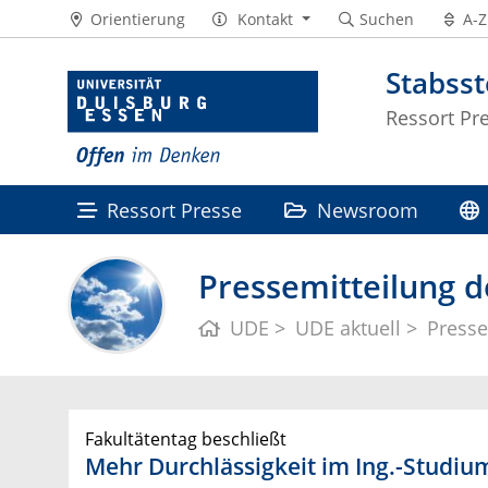
Orientierung
Kontakt
Suchen
A-Z
Stabss
Ressort Pr
Ressort Presse
Newsroom
Pressemitteilung d
UDE
UDE aktuell
Presse
Fakultätentag beschließt
Mehr Durchlässigkeit im Ing.-Studiu