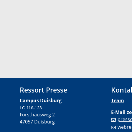
Ressort Presse
Konta
Campus Duisburg
Team
LG 116-123
E-Mail ze
Forsthausweg 2
press
47057 Duisburg
webre