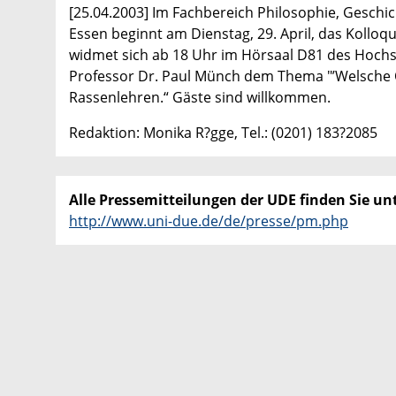
[25.04.2003] Im Fachbereich Philosophie, Geschic
Essen beginnt am Dienstag, 29. April, das Koll
widmet sich ab 18 Uhr im Hörsaal D81 des Hochsc
Professor Dr. Paul Münch dem Thema "’Welsche Obe
Rassenlehren.“ Gäste sind willkommen.
Redaktion: Monika R?gge, Tel.: (0201) 183?2085
Alle Pressemitteilungen der UDE finden Sie unt
http://www.uni-due.de/de/presse/pm.php