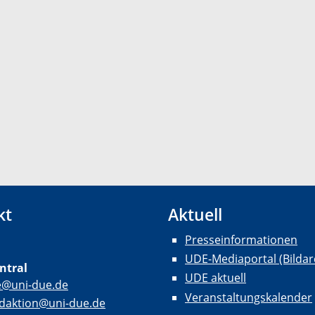
kt
Aktuell
Presseinformationen
UDE-Mediaportal (Bildar
ntral
UDE aktuell
e@uni-due.de
Veranstaltungskalender
daktion@uni-due.de