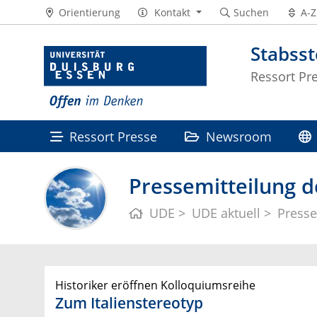
Orientierung
Kontakt
Suchen
A-Z
Stabss
Ressort Pr
Ressort Presse
Newsroom
Pressemitteilung d
UDE
UDE aktuell
Presse
Historiker eröffnen Kolloquiumsreihe
Zum Italienstereotyp