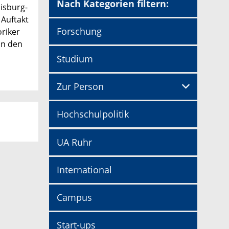
Nach Kategorien filtern:
uisburg-
 Auftakt
Forschung
riker
in den
Studium
Zur Person
Hochschulpolitik
UA Ruhr
International
Campus
Start-ups