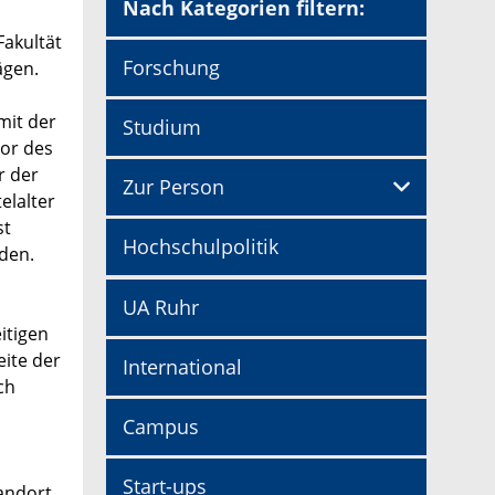
Nach Kategorien filtern:
Fakultät
Forschung
ägen.
mit der
Studium
tor des
r der
Zur Person
elalter
st
Hochschulpolitik
den.
UA Ruhr
itigen
ite der
International
ch
Campus
Start-ups
tandort