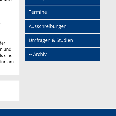
Termine
r
Ausschreibungen
Umfragen & Studien
der
en und
-- Archiv
ls eine
gion am