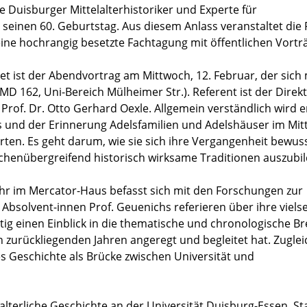
 Duisburger Mittelalterhistoriker und Experte für
 seinen 60. Geburtstag. Aus diesem Anlass veranstaltet die 
eine hochrangig besetzte Fachtagung mit öffentlichen Vortr
t ist der Abendvortrag am Mittwoch, 12. Februar, der sich 
MD 162, Uni-Bereich Mülheimer Str.). Referent ist der Direk
 Prof. Dr. Otto Gerhard Oexle. Allgemein verständlich wird e
nd der Erinnerung Adelsfamilien und Adelshäuser im Mitt
rten. Es geht darum, wie sie sich ihre Vergangenheit bewus
chenübergreifend historisch wirksame Traditionen auszubil
hr im Mercator-Haus befasst sich mit den Forschungen zur
 Absolvent-innen Prof. Geuenichs referieren über ihre vielse
 einen Einblick in die thematische und chronologische Bre
en zurückliegenden Jahren angeregt und begleitet hat. Zuglei
es Geschichte als Brücke zwischen Universität und
lalterliche Geschichte an der Universität Duisburg-Essen, S