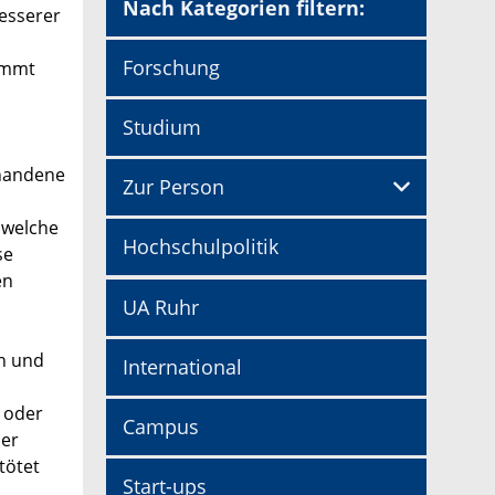
Nach Kategorien filtern:
besserer
Forschung
ommt
Studium
rhandene
Zur Person
 welche
Hochschulpolitik
se
en
UA Ruhr
en und
International
 oder
Campus
der
tötet
Start-ups