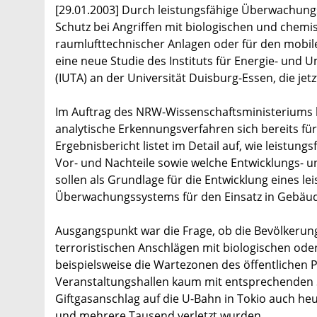
[29.01.2003] Durch leistungsfähige Überwachungs
Schutz bei Angriffen mit biologischen und chemis
raumlufttechnischer Anlagen oder für den mobil
eine neue Studie des Instituts für Energie- und 
(IUTA) an der Universität Duisburg-Essen, die je
Im Auftrag des NRW-Wissenschaftsministeriums h
analytische Erkennungsverfahren sich bereits fü
Ergebnisbericht listet im Detail auf, wie leistu
Vor- und Nachteile sowie welche Entwicklungs- 
sollen als Grundlage für die Entwicklung eines l
Überwachungssystems für den Einsatz in Gebäud
Ausgangspunkt war die Frage, ob die Bevölkerung
terroristischen Anschlägen mit biologischen ode
beispielsweise die Wartezonen des öffentlichen
Veranstaltungshallen kaum mit entsprechenden S
Giftgasanschlag auf die U-Bahn in Tokio auch heu
und mehrere Tausend verletzt wurden.