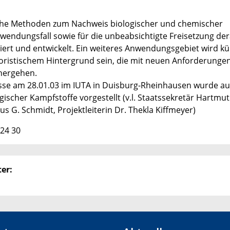
che Methoden zum Nachweis biologischer und chemischer
wendungsfall sowie für die unbeabsichtigte Freisetzung der
iert und entwickelt. Ein weiteres Anwendungsgebiet wird kü
roristischem Hintergrund sein, die mit neuen Anforderunge
hergehen.
nisse am 28.01.03 im IUTA in Duisburg-Rheinhausen wurde au
scher Kampfstoffe vorgestellt (v.l. Staatssekretär Hartmut
aus G. Schmidt, Projektleiterin Dr. Thekla Kiffmeyer)
 24 30
er: