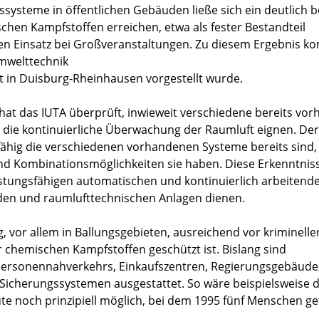
systeme in öffentlichen Gebäuden ließe sich ein deutlich 
chen Kampfstoffen erreichen, etwa als fester Bestandteil
en Einsatz bei Großveranstaltungen. Zu diesem Ergebnis k
Umwelttechnik
tzt in Duisburg-Rheinhausen vorgestellt wurde.
at das IUTA überprüft, inwieweit verschiedene bereits vo
r die kontinuierliche Überwachung der Raumluft eignen. Der
ngsfähig die verschiedenen vorhandenen Systeme bereits sind,
und Kombinationsmöglichkeiten sie haben. Diese Erkenntnis
eistungsfähigen automatischen und kontinuierlich arbeitend
en und raumlufttechnischen Anlagen dienen.
, vor allem in Ballungsgebieten, ausreichend vor kriminell
r chemischen Kampfstoffen geschützt ist. Bislang sind
 Personennahverkehrs, Einkaufszentren, Regierungsgebäude
icherungssystemen ausgestattet. So wäre beispielsweise 
te noch prinzipiell möglich, bei dem 1995 fünf Menschen ge