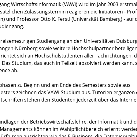
gang Wirtschaftsinformatik (VAWi) wird im Jahr 2003 erstma
zlichen Zulassungstermin reagieren die Initiatoren - Pro
) und Professor Otto K. Ferstl (Universität Bamberg) - auf 
udiengang.
dreisemestrigen Studiengang an den Universitäten Duisbur
langen-Nürnberg sowie weitere Hochschulpartner beteiligen
ichtet sich an Hochschulstudenten aller Fachrichtungen, d
Das Studium, das auch in Teilzeit absolviert werden kann, s
ence ab.
phasen zu Beginn und am Ende des Semesters sowie aus
sters zeichnen das VAWi-Studium aus. Tutorien ergänzen 
tschriften stehen den Studenten jederzeit über das Interne
ndlagen der Betriebswirtschaftslehre, der Informatik und d
 Managements können im Wahlpflichtbereich erlernt werde
ürfnissen ausrichten wie das E-Business, die Datenverwalt