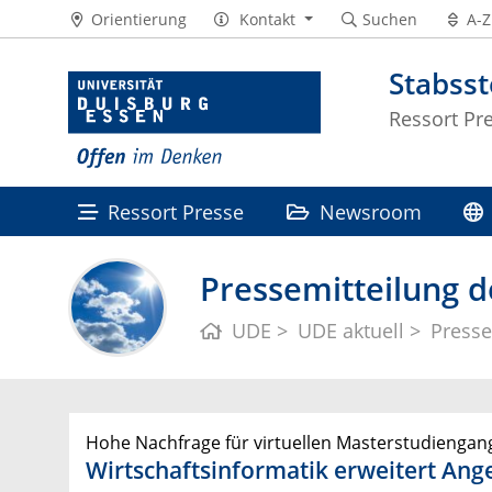
Orientierung
Kontakt
Suchen
A-Z
Stabss
Ressort Pr
Ressort Presse
Newsroom
Pressemitteilung d
UDE
UDE aktuell
Presse
Hohe Nachfrage für virtuellen Masterstudiengan
Wirtschaftsinformatik erweitert Ang