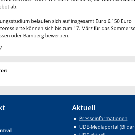
ebot ab.
dungsstudium belaufen sich auf insgesamt Euro 6.150 Euro
nteressierte können sich bis zum 17. März für das Sommer
g-Essen oder Bamberg bewerben.
7
er:
kt
Aktuell
Presseinformationen
UDE-Mediaportal (Bildar
ntral
UDE aktuell