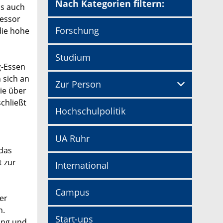
Nach Kategorien filtern:
ls auch
fessor
Forschung
die hohe
Studium
g-Essen
 sich an
Zur Person
ie über
chließt
Hochschulpolitik
UA Ruhr
das
t zur
International
Campus
er
n.
Start-ups
ung und