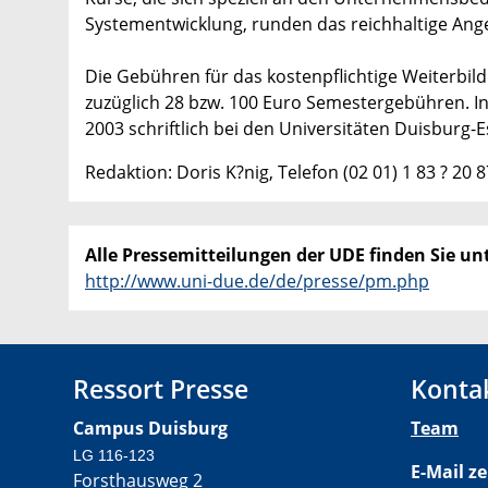
Systementwicklung, runden das reichhaltige Ang
Die Gebühren für das kostenpflichtige Weiterbil
zuzüglich 28 bzw. 100 Euro Semestergebühren. I
2003 schriftlich bei den Universitäten Duisbur
Redaktion: Doris K?nig, Telefon (02 01) 1 83 ? 20 8
Alle Pressemitteilungen der UDE finden Sie unt
http://www.uni-due.de/de/presse/pm.php
Ressort Presse
Konta
Campus Duisburg
Team
LG 116-123
E-Mail ze
Forsthausweg 2