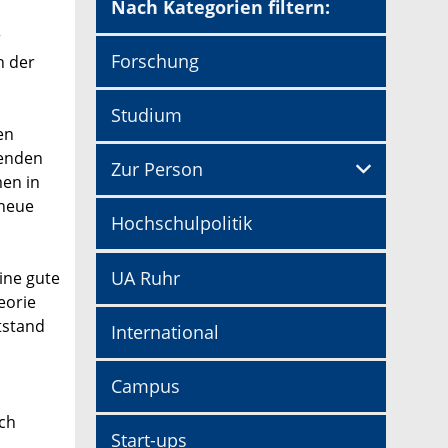
Nach Kategorien filtern:
r
Forschung
n der
Studium
en
renden
Zur Person
en in
 neue
Hochschulpolitik
UA Ruhr
ine gute
eorie
tstand
International
Campus
ch
Start-ups