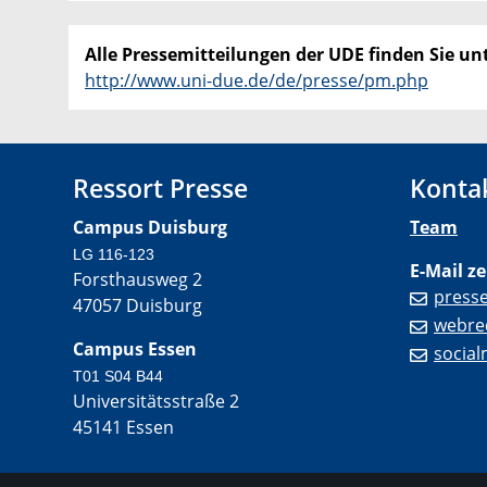
Alle Pressemitteilungen der UDE finden Sie unt
http://www.uni-due.de/de/presse/pm.php
Ressort Presse
Konta
Campus Duisburg
Team
LG 116-123
E-Mail ze
Forsthausweg 2
press
47057 Duisburg
webre
Campus Essen
socia
T01 S04 B44
Universitätsstraße 2
45141 Essen