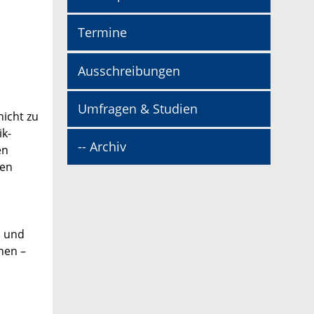
Termine
Ausschreibungen
Umfragen & Studien
icht zu
ik-
-- Archiv
en
gen
n und
hen –