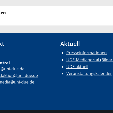
er:
kt
Aktuell
Presseinformationen
UDE-Mediaportal (Bildar
ntral
UDE aktuell
e@uni-due.de
Veranstaltungskalender
daktion@uni-due.de
lmedia@uni-due.de