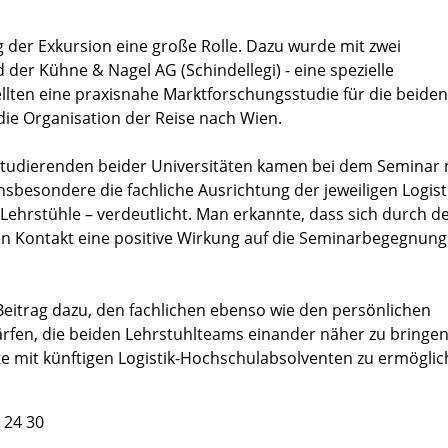
g der Exkursion eine große Rolle. Dazu wurde mit zwei
der Kühne & Nagel AG (Schindellegi) - eine spezielle
lten eine praxisnahe Marktforschungsstudie für die beiden
e Organisation der Reise nach Wien.
tudierenden beider Universitäten kamen bei dem Seminar n
besondere die fachliche Ausrichtung der jeweiligen Logist
Lehrstühle – verdeutlicht. Man erkannte, dass sich durch d
hen Kontakt eine positive Wirkung auf die Seminarbegegnun
Beitrag dazu, den fachlichen ebenso wie den persönlichen
rfen, die beiden Lehrstuhlteams einander näher zu bringe
e mit künftigen Logistik-Hochschulabsolventen zu ermöglic
? 24 30