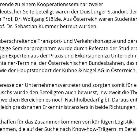
dierende zu einem Kooperationsseminar zweier
 deutscher Seite beteiligt waren der Duisburger Standort de
 Prof. Dr. Wolfgang Stölzle. Aus Österreich waren Studente
Prof. Dr. Sebastian Kummer betreut wurden.
nzüberschreitende Transport- und Verkehrskonzepte und der
ftägige Seminarprogramm wurde durch Referate der Studie
gen Experten aus der Praxis und Exkursionen zu Unternehm
ntainer-Terminal der Österreichischen Bundesbahnen, das
owie der Hauptstandort der Kühne & Nagel AG in Österreich.
teresse der Unternehmensvertreter und sorgten somit für e
schs wurde den Beteiligten auch bewusst, inwieweit die Th
in welchen Bereichen es noch Nachholbedarf gibt. Daraus en
gleich praxisnahen Erkenntnistransfers in beide Richtungen.
schaffen für das Zusammenkommen von künftigen Logistik-
ehmen, die auf der Suche nach Know-how-Trägern im Berei