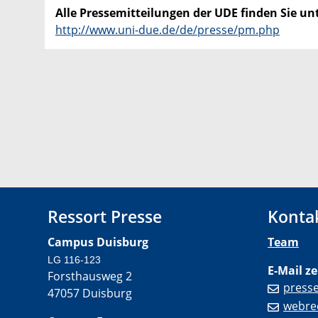
Alle Pressemitteilungen der UDE finden Sie unt
http://www.uni-due.de/de/presse/pm.php
Ressort Presse
Konta
Campus Duisburg
Team
LG 116-123
E-Mail ze
Forsthausweg 2
press
47057 Duisburg
webre