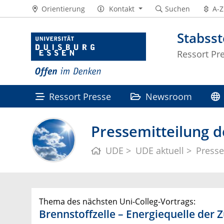
Orientierung
Kontakt
Suchen
A-Z
Stabss
Ressort Pr
Ressort Presse
Newsroom
Pressemitteilung d
UDE
UDE aktuell
Presse
Thema des nächsten Uni-Colleg-Vortrags:
Brennstoffzelle – Energiequelle der 