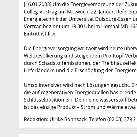
[16.01.2003] Um die Energieversorgung der Zukun
Colleg-Vortrag am Mittwoch, 22. Januar. Referentin
Energietechnik der Universität Duisburg-Essen un
Vortrag beginnt um 19.30 Uhr im Hörsaal MD 162,
Eintritt ist frei.
Die Energieversorgung weltweit wird heute überw
Weltbevölkerung und steigendem Pro-Kopf-Verb
durch Schadstoffemissionen, der Treibhauseffekt
Lieferländern und die Erschöpfung der Energiere
Umso intensiver wird nach Lösungen gesucht. Eine
die auf regenerativen Energiequellen basierende
Schlüsselposition ein. Denn eine wasserstoff-bet
ist das einzige Produkt – Strom und Wärme etwa z
Redaktion: Ulrike Bohnsack, Telefon (02 03) 379 ?