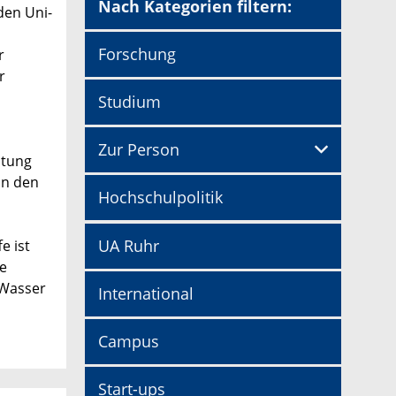
Nach Kategorien filtern:
den Uni-
Forschung
r
r
Studium
Zur Person
stung
on den
Hochschulpolitik
UA Ruhr
e ist
ne
 Wasser
International
Campus
Start-ups