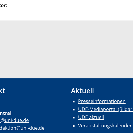
er:
kt
Aktuell
Presseinformationen
UDE-Mediaportal (Bildar
ntral
UDE aktuell
e@uni-due.de
Veranstaltungskalender
daktion@uni-due.de