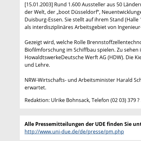
[15.01.2003] Rund 1.600 Aussteller aus 50 Lände
der Welt, der „boot Düsseldorf“, Neuentwicklunge
Duisburg-Essen. Sie stellt auf ihrem Stand (Halle
als interdisziplinäres Arbeitsgebiet von Ingenieu
Gezeigt wird, welche Rolle Brennstoffzellentech
Biofilmforschung im Schiffbau spielen. Zu sehen 
HowaldtswerkeDeutsche Werft AG (HDW). Die Kiel
und Lehre.
NRW-Wirtschafts- und Arbeitsminister Harald Sch
erwartet.
Redaktion: Ulrike Bohnsack, Telefon (02 03) 379 ?
Alle Pressemitteilungen der UDE finden Sie unt
http://www.uni-due.de/de/presse/pm.php