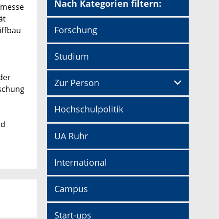
Nach Kategorien filtern:
tsmesse
ät
Forschung
iffbau
Studium
der
Zur Person
rschung
Hochschulpolitik
nd
UA Ruhr
International
Campus
Start-ups