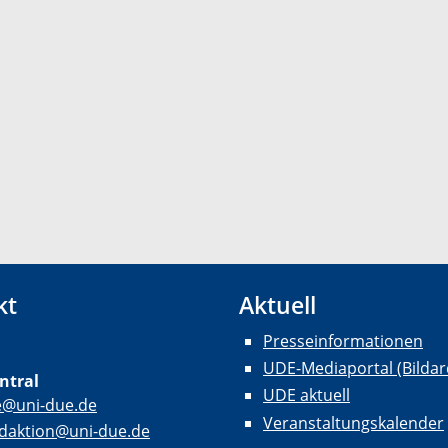
kt
Aktuell
Presseinformationen
UDE-Mediaportal (Bildar
ntral
UDE aktuell
e@uni-due.de
Veranstaltungskalender
daktion@uni-due.de