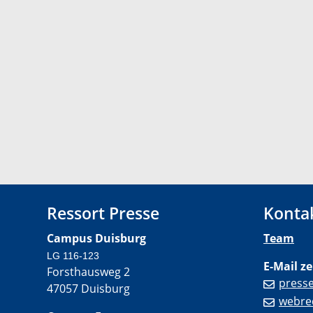
Ressort Presse
Konta
Campus Duisburg
Team
LG 116-123
E-Mail ze
Forsthausweg 2
press
47057 Duisburg
webre