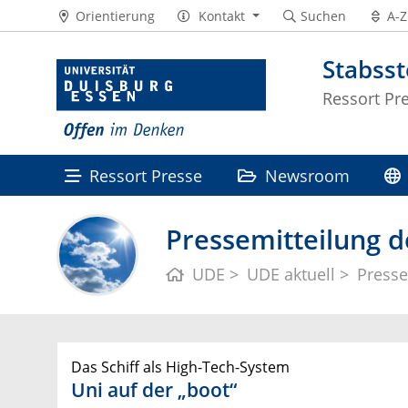
Orientierung
Kontakt
Suchen
A-Z
Stabss
Ressort Pr
Ressort Presse
Newsroom
Pressemitteilung d
UDE
UDE aktuell
Presse
Das Schiff als High-Tech-System
Uni auf der „boot“