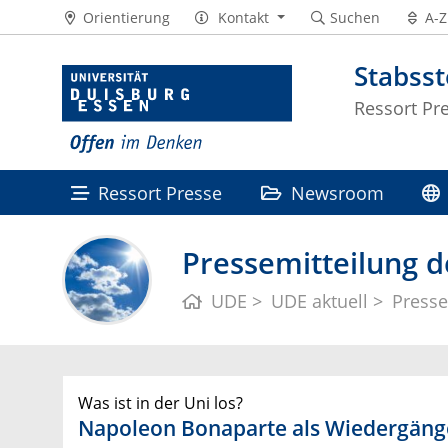
Orientierung
Kontakt
Suchen
A-Z
Stabss
Ressort Pr
Ressort Presse
Newsroom
Pressemitteilung d
UDE
UDE aktuell
Presse
Was ist in der Uni los?
Napoleon Bonaparte als Wiedergäng