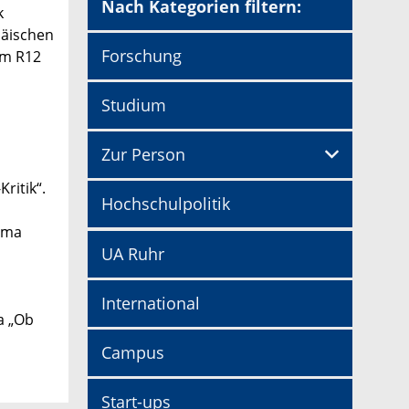
Nach Kategorien filtern:
k
päischen
Forschung
um R12
Studium
Zur Person
ritik“.
Hochschulpolitik
hema
UA Ruhr
International
a „Ob
Campus
Start-ups