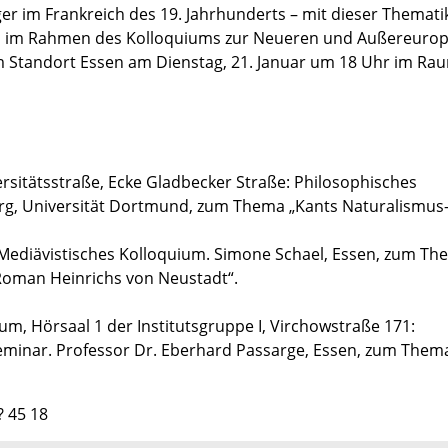
r im Frankreich des 19. Jahrhunderts – mit dieser Themati
sen, im Rahmen des Kolloquiums zur Neueren und Außereuro
m Standort Essen am Dienstag, 21. Januar um 18 Uhr im Ra
versitätsstraße, Ecke Gladbecker Straße: Philosophisches
urg, Universität Dortmund, zum Thema „Kants Naturalismus-K
 Mediävistisches Kolloquium. Simone Schael, Essen, zum T
-Roman Heinrichs von Neustadt“.
ikum, Hörsaal 1 der Institutsgruppe I, Virchowstraße 171:
Seminar. Professor Dr. Eberhard Passarge, Essen, zum Them
? 45 18