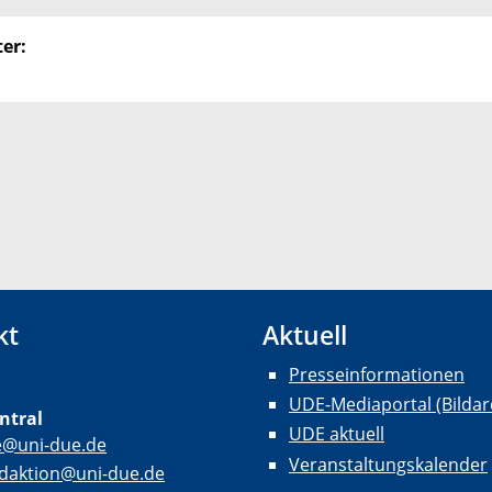
er:
kt
Aktuell
Presseinformationen
UDE-Mediaportal (Bildar
ntral
UDE aktuell
e@uni-due.de
Veranstaltungskalender
daktion@uni-due.de