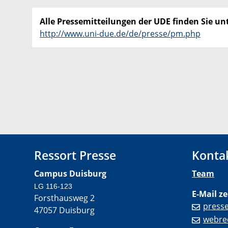
Alle Pressemitteilungen der UDE finden Sie unt
http://www.uni-due.de/de/presse/pm.php
Ressort Presse
Konta
Campus Duisburg
Team
LG 116-123
E-Mail ze
Forsthausweg 2
press
47057 Duisburg
webre