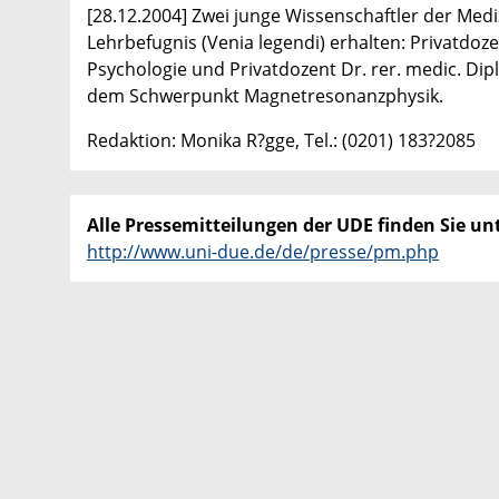
[28.12.2004] Zwei junge Wissenschaftler der Medi
Lehrbefugnis (Venia legendi) erhalten: Privatdoze
Psychologie und Privatdozent Dr. rer. medic. Dipl
dem Schwerpunkt Magnetresonanzphysik.
Redaktion: Monika R?gge, Tel.: (0201) 183?2085
Alle Pressemitteilungen der UDE finden Sie unt
http://www.uni-due.de/de/presse/pm.php