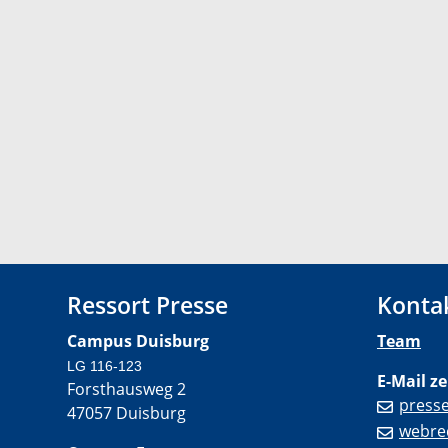
Ressort Presse
Konta
Campus Duisburg
Team
LG 116-123
E-Mail ze
Forsthausweg 2
press
47057 Duisburg
webre