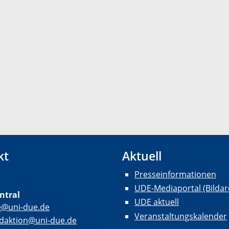
kt
Aktuell
Presseinformationen
UDE-Mediaportal (Bildar
ntral
UDE aktuell
e@uni-due.de
Veranstaltungskalender
daktion@uni-due.de