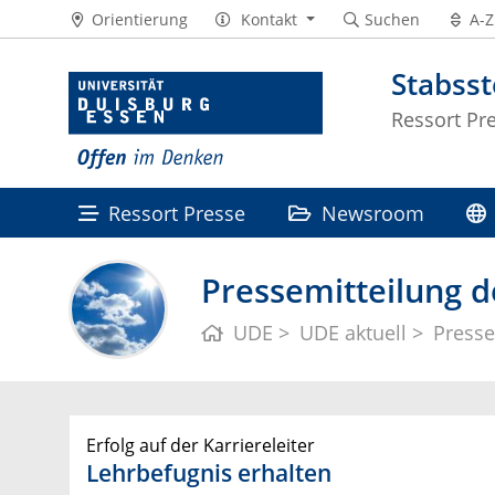
Orientierung
Kontakt
Suchen
A-Z
Stabss
Ressort Pr
Ressort Presse
Newsroom
Pressemitteilung d
UDE
UDE aktuell
Presse
Erfolg auf der Karriereleiter
Lehrbefugnis erhalten