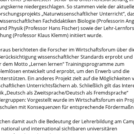
ungskerne niedergeschlagen. So stammen viele der aktuell
schungsprojekts „Naturwissenschaftlicher Unterricht“, da
ssenschaftlichen Fachdidaktiken Biologie (Professorin Ang
und Physik (Professor Hans Fischer) sowie der Lehr-Lernfo
hung (Professor Klaus Klemm) initiiert wurde.
raus berichteten die Forscher im Wirtschaftsforum über di
Berücksichtigung wissenschaftlicher Standards erprobt und
ter dem Motto „Lernen lernen“ Trainingsprogramme zum
oblemlösen entwickelt und erprobt, um den Erwerb und die
rstützen. Ein anderes Projekt zielt auf die Möglichkeiten 
ftlichen Unterrichtsfächern ab. Schließlich gilt das Inter
tik „Deutsch als Zweitsprache/Deutsch als Fremdsprache“
lergruppen: Vorgestellt wurde im Wirtschaftsforum ein Proj
ndschulen mit Konsequenzen für entsprechende Fördermaß
eichen damit auch die Bedeutung der Lehrerbildung am Ca
 national und international sichtbaren universitären