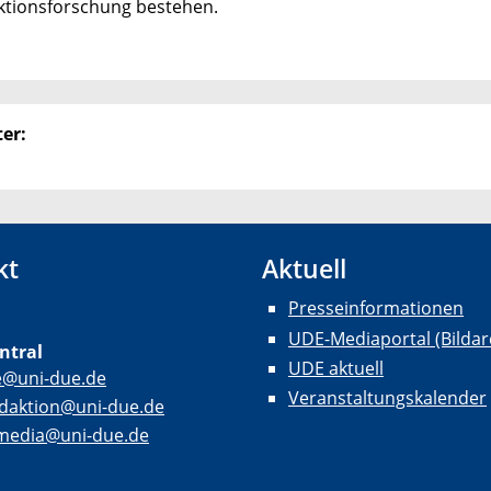
ktionsforschung bestehen.
er:
kt
Aktuell
Presseinformationen
UDE-Mediaportal (Bildar
ntral
UDE aktuell
e@uni-due.de
Veranstaltungskalender
daktion@uni-due.de
lmedia@uni-due.de