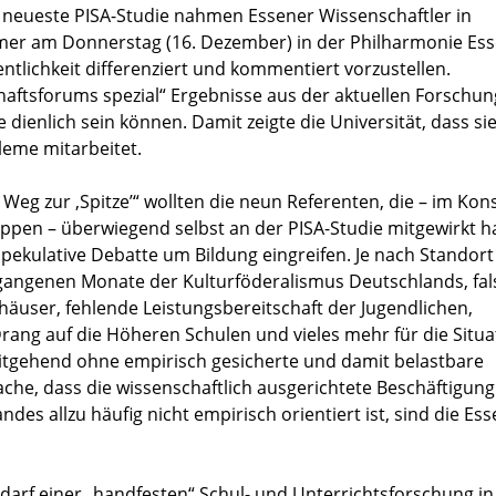
te neueste PISA-Studie nahmen Essener Wissenschaftler in
mer am Donnerstag (16. Dezember) in der Philharmonie Es
entlichkeit differenziert und kommentiert vorzustellen.
ftsforums spezial“ Ergebnisse aus der aktuellen Forschun
 dienlich sein können. Damit zeigte die Universität, dass si
leme mitarbeitet.
 Weg zur ,Spitze’“ wollten die neun Referenten, die – im Kon
ppen – überwiegend selbst an der PISA-Studie mitgewirkt ha
 spekulative Debatte um Bildung eingreifen. Je nach Standort
gangenen Monate der Kulturföderalismus Deutschlands, fal
häuser, fehlende Leistungsbereitschaft der Jugendlichen,
Drang auf die Höheren Schulen und vieles mehr für die Situa
itgehend ohne empirisch gesicherte und damit belastbare
sache, dass die wissenschaftlich ausgerichtete Beschäftigung
es allzu häufig nicht empirisch orientiert ist, sind die Es
edarf einer „handfesten“ Schul- und Unterrichtsforschung in