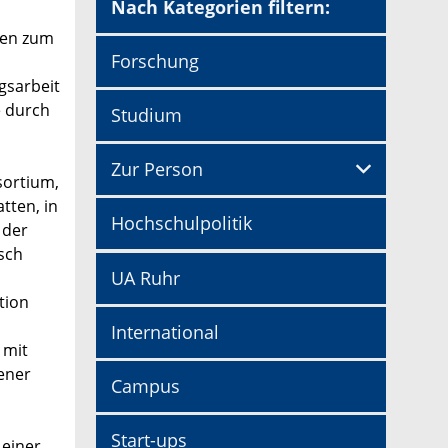
Nach Kategorien filtern:
sen zum
Forschung
gsarbeit
e durch
Studium
Zur Person
sortium,
tten, in
Hochschulpolitik
 der
sch
UA Ruhr
tion
International
 mit
sener
Campus
Start-ups
 einer