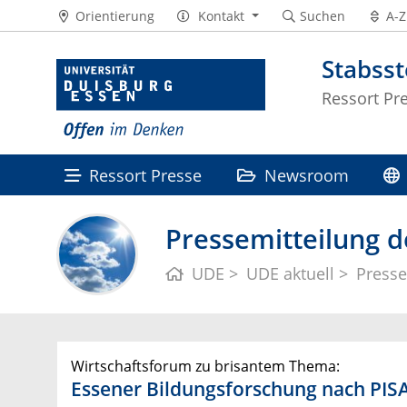
Orientierung
Kontakt
Suchen
A-Z
Stabss
Ressort Pr
Ressort Presse
Newsroom
Pressemitteilung d
UDE
UDE aktuell
Presse
Wirtschaftsforum zu brisantem Thema:
Essener Bildungsforschung nach PIS