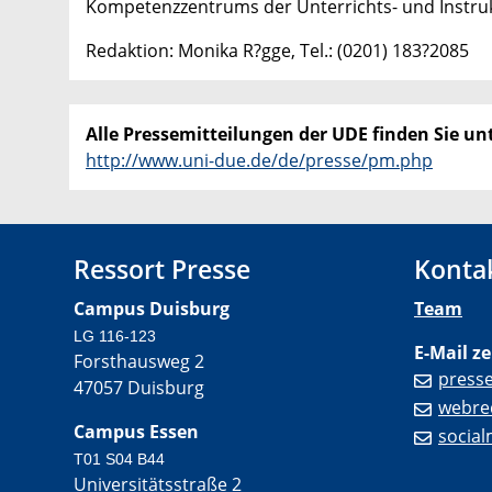
Kompetenzzentrums der Unterrichts- und Instru
Redaktion: Monika R?gge, Tel.: (0201) 183?2085
Alle Pressemitteilungen der UDE finden Sie unt
http://www.uni-due.de/de/presse/pm.php
Ressort Presse
Konta
Campus Duisburg
Team
LG 116-123
E-Mail ze
Forsthausweg 2
press
47057 Duisburg
webre
Campus Essen
socia
T01 S04 B44
Universitätsstraße 2