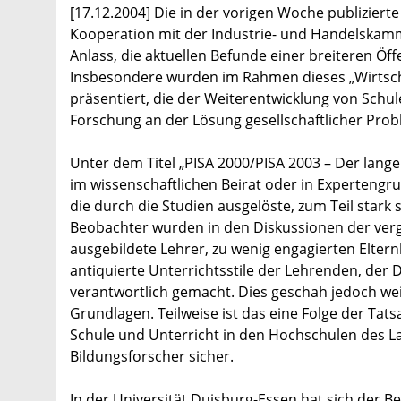
[17.12.2004] Die in der vorigen Woche publizier
Kooperation mit der Industrie- und Handelskam
Anlass, die aktuellen Befunde einer breiteren Öff
Insbesondere wurden im Rahmen dieses „Wirtscha
präsentiert, die der Weiterentwicklung von Schule
Forschung an der Lösung gesellschaftlicher Prob
Unter dem Titel „PISA 2000/PISA 2003 – Der lange
im wissenschaftlichen Beirat oder in Expertengru
die durch die Studien ausgelöste, zum Teil stark
Beobachter wurden in den Diskussionen der ver
ausgebildete Lehrer, zu wenig engagierten Eltern
antiquierte Unterrichtsstile der Lehrenden, der 
verantwortlich gemacht. Dies geschah jedoch we
Grundlagen. Teilweise ist das eine Folge der Tat
Schule und Unterricht in den Hochschulen des Land
Bildungsforscher sicher.
In der Universität Duisburg-Essen hat sich der B