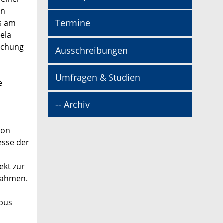
en
Termine
s am
ela
rschung
Ausschreibungen
Umfragen & Studien
e
-- Archiv
von
esse der
ekt zur
nahmen.
mpus