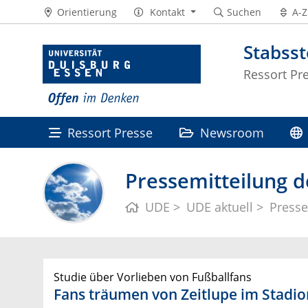
Orientierung
Kontakt
Suchen
A-Z
Stabss
Ressort Pr
Ressort Presse
Newsroom
Pressemitteilung d
UDE
UDE aktuell
Presse
Studie über Vorlieben von Fußballfans
Fans träumen von Zeitlupe im Stadio