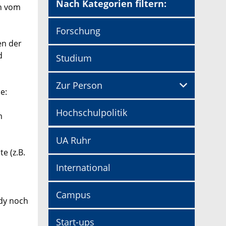
Nach Kategorien filtern:
nn vom
Forschung
en der
d
Studium
Zur Person
e:
Hochschulpolitik
m
UA Ruhr
e (z.B.
International
Campus
ndy noch
Start-ups