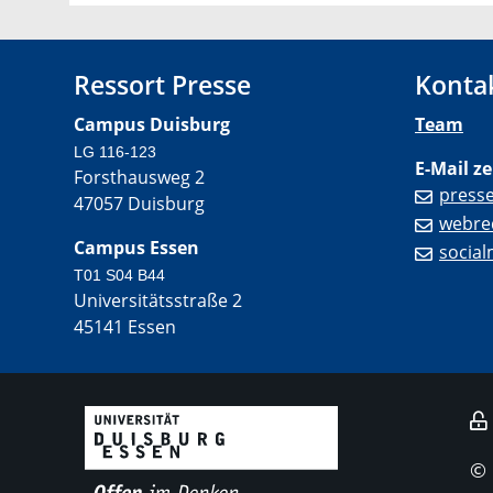
Ressort Presse
Konta
Campus Duisburg
Team
LG 116-123
E-Mail ze
Forsthausweg 2
press
47057 Duisburg
webre
Campus Essen
socia
T01 S04 B44
Universitätsstraße 2
45141 Essen
©