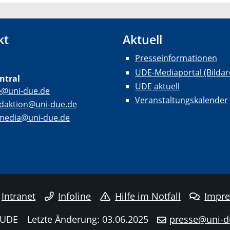
kt
Aktuell
Presseinformationen
UDE-Mediaportal (Bildar
ntral
UDE aktuell
e@uni-due.de
Veranstaltungskalender
daktion@uni-due.de
lmedia@uni-due.de
Intranet
Infoline
Hilfe im Notfall
Impr
 UDE
Letzte Änderung: 03.06.2025
presse@uni-d