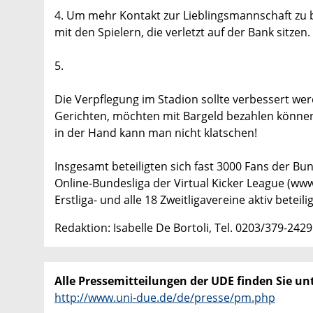
4. Um mehr Kontakt zur Lieblingsmannschaft z
mit den Spielern, die verletzt auf der Bank sitzen.
5.
Die Verpflegung im Stadion sollte verbessert w
Gerichten, möchten mit Bargeld bezahlen können 
in der Hand kann man nicht klatschen!
Insgesamt beteiligten sich fast 3000 Fans der B
Online-Bundesliga der Virtual Kicker League (www
Erstliga- und alle 18 Zweitligavereine aktiv beteili
Redaktion: Isabelle De Bortoli, Tel. 0203/379-2429
Alle Pressemitteilungen der UDE finden Sie unt
http://www.uni-due.de/de/presse/pm.php