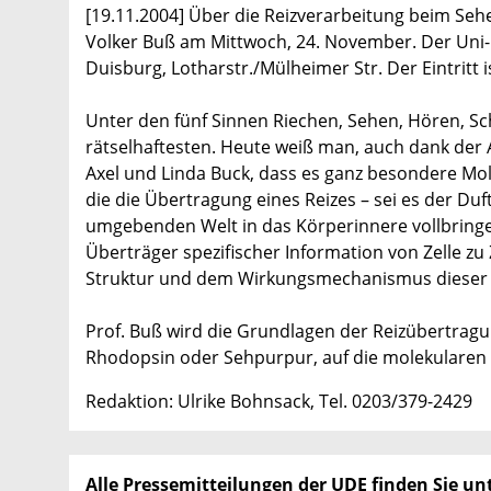
[19.11.2004] Über die Reizverarbeitung beim Se
Volker Buß am Mittwoch, 24. November. Der Uni
Duisburg, Lotharstr./Mülheimer Str. Der Eintritt is
Unter den fünf Sinnen Riechen, Sehen, Hören, S
rätselhaftesten. Heute weiß man, auch dank der A
Axel und Linda Buck, dass es ganz besondere Mo
die die Übertragung eines Reizes – sei es der Duf
umgebenden Welt in das Körperinnere vollbringe
Überträger spezifischer Information von Zelle zu 
Struktur und dem Wirkungsmechanismus dieser Sig
Prof. Buß wird die Grundlagen der Reizübertrag
Rhodopsin oder Sehpurpur, auf die molekularen 
Redaktion: Ulrike Bohnsack, Tel. 0203/379-2429
Alle Pressemitteilungen der UDE finden Sie unt