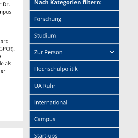
Nach Kategorien filtern:
r Dr.
ampus
Forschung
Studium
hard
(GPCR),
Zur Person
s
e als
Hochschulpolitik
der
UA Ruhr
International
Campus
Start-ups