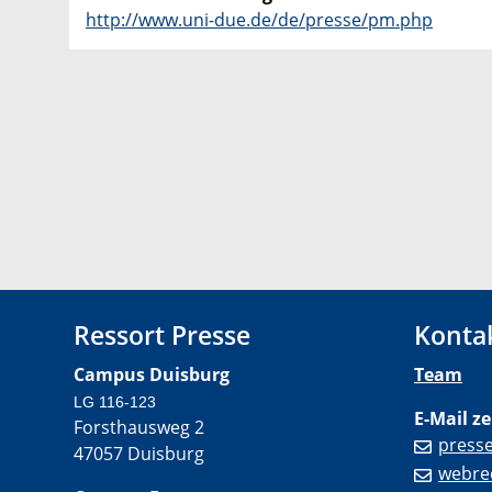
http://www.uni-due.de/de/presse/pm.php
Ressort Presse
Konta
Campus Duisburg
Team
LG 116-123
E-Mail ze
Forsthausweg 2
press
47057 Duisburg
webre