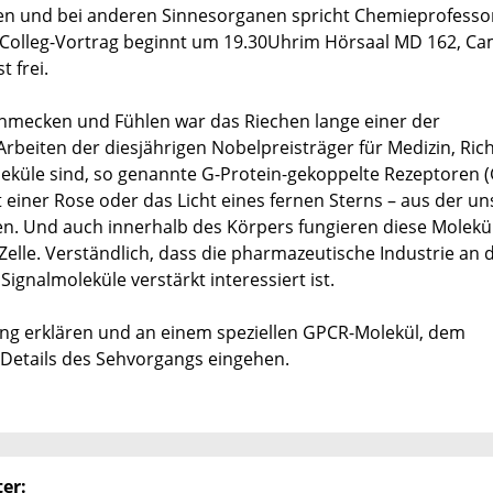
hen und bei anderen Sinnesorganen spricht Chemieprofesso
-Colleg-Vortrag beginnt um 19.30Uhrim Hörsaal MD 162, C
t frei.
chmecken und Fühlen war das Riechen lange einer der
rbeiten der diesjährigen Nobelpreisträger für Medizin, Ric
leküle sind, so genannte G-Protein-gekoppelte Rezeptoren 
t einer Rose oder das Licht eines fernen Sterns – aus der un
n. Und auch innerhalb des Körpers fungieren diese Molekül
Zelle. Verständlich, dass die pharmazeutische Industrie an 
nalmoleküle verstärkt interessiert ist.
ung erklären und an einem speziellen GPCR-Molekül, dem
Details des Sehvorgangs eingehen.
er: