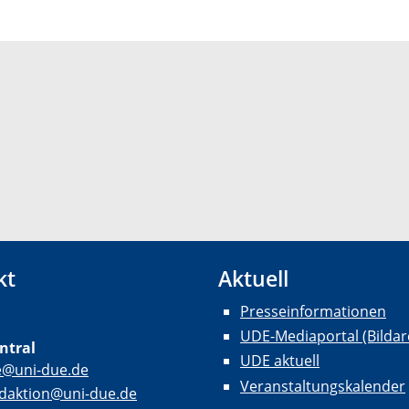
kt
Aktuell
Presseinformationen
UDE-Mediaportal (Bildar
ntral
UDE aktuell
e@uni-due.de
Veranstaltungskalender
daktion@uni-due.de