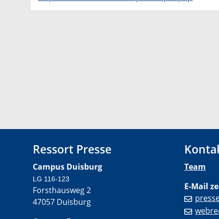
Ressort Presse
Konta
Campus Duisburg
Team
LG 116-123
E-Mail ze
Forsthausweg 2
press
47057 Duisburg
webre