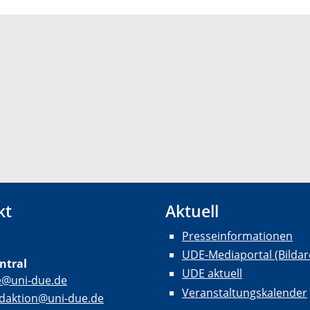
kt
Aktuell
Presseinformationen
UDE-Mediaportal (Bildar
ntral
UDE aktuell
e@uni-due.de
Veranstaltungskalender
daktion@uni-due.de