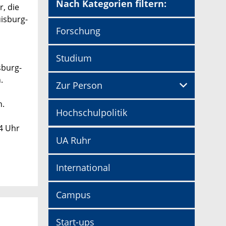
Nach Kategorien filtern:
, die
uisburg-
Forschung
Studium
sburg-
.
Zur Person
n.
Hochschulpolitik
4 Uhr
UA Ruhr
International
Campus
Start-ups