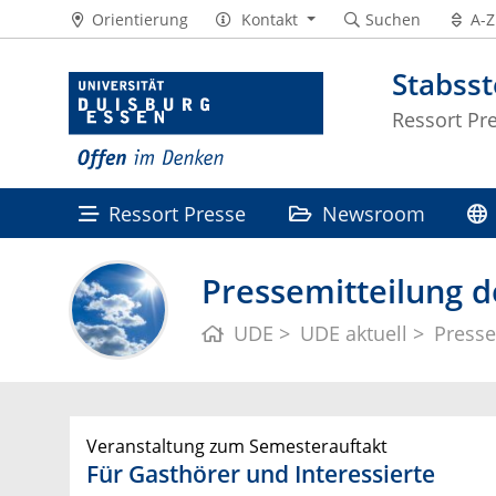
Orientierung
Kontakt
Suchen
A-Z
Stabss
Ressort Pr
Ressort Presse
Newsroom
Pressemitteilung d
UDE
UDE aktuell
Presse
Veranstaltung zum Semesterauftakt
Für Gasthörer und Interessierte