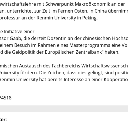
lkswirtschaftslehre mit Schwerpunkt Makroökonomik an der
, unterrichtet zur Zeit im Fernen Osten. In China übernim
rofessur an der Renmin University in Peking.
 Initiative einer
or Gaab, die derzeit Dozentin an der chinesischen Hochsch
i seinem Besuch im Rahmen eines Masterprogramms eine Vo
ie Geldpolitik der Europäischen Zentralbank“ halten.
emischen Austausch des Fachbereichs Wirtschaftswissensch
versity fördern. Die Zeichen, dass dies gelingt, sind positi
Renmin University hat bereits Interesse an einer Kooperati
3?4518
er: