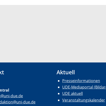
kt
Aktuell
Presseinformationen
UDE-Mediaportal (Bildar
ntral
UDE aktuell
e@uni-due.de
Veranstaltungskalender
daktion@uni-due.de