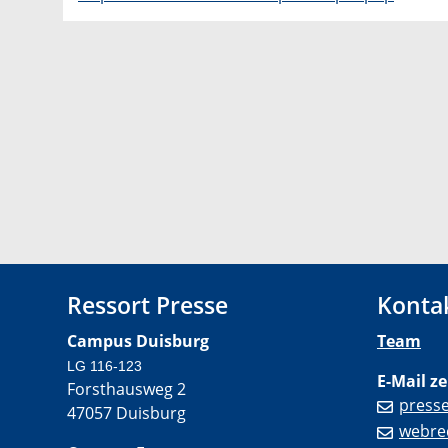
Ressort Presse
Konta
Campus Duisburg
Team
LG 116-123
E-Mail ze
Forsthausweg 2
press
47057 Duisburg
webre