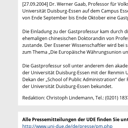
[27.09.2004] Dr. Werner Gaab, Professor für Vo
Universität Duisburg-Essen auf dem Campus Essen
von Ende September bis Ende Oktober eine Gastp
Die Einladung zu der Gastprofessur kam durch die
ehemaligen chinesischen Doktorandin von Profess
zustande. Der Essener Wissenschaftler wird be
zum Thema „Die Europäische Währungsunion und d
Die Gastprofessur soll unter anderem den akad
der Universität Duisburg-Essen mit der Renmin Uni
Dekan der „School of Public Administration“ der 
der Universität Duisburg-Essen bekundet.
Redaktion: Christoph Lindemann, Tel.: (0201) 18
Alle Pressemitteilungen der UDE finden Sie unt
http://www.uni-due.de/de/presse/pm.php