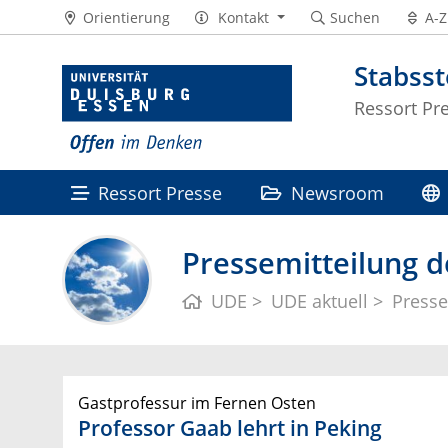
Orientierung
Kontakt
Suchen
A-Z
Stabss
Ressort Pr
Ressort Presse
Newsroom
Pressemitteilung d
UDE
UDE aktuell
Presse
Gastprofessur im Fernen Osten
Professor Gaab lehrt in Peking