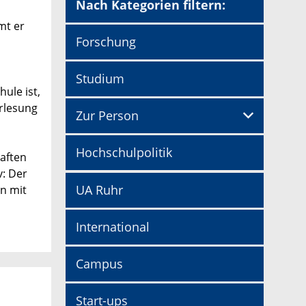
Nach Kategorien filtern:
mt er
Forschung
Studium
ule ist,
rlesung
Zur Person
Hochschulpolitik
aften
v: Der
UA Ruhr
on mit
International
Campus
Start-ups