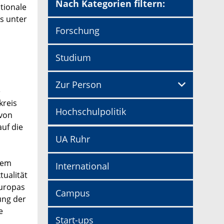
Nach Kategorien filtern:
tionale
es unter
Forschung
Studium
Zur Person
e
kreis
Hochschulpolitik
 von
auf die
UA Ruhr
dem
International
ualität
Europas
Campus
ung der
e
Start-ups