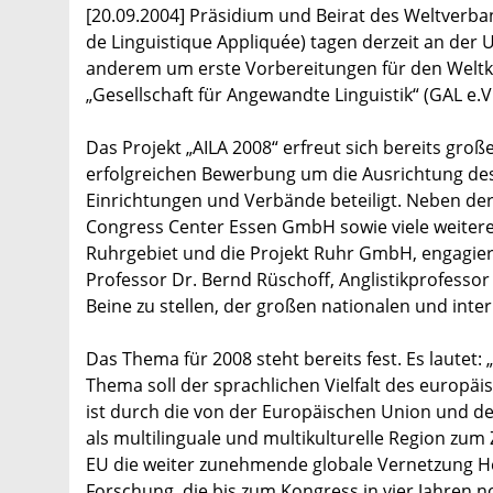
[20.09.2004] Präsidium und Beirat des Weltverban
de Linguistique Appliquée) tagen derzeit an der U
anderem um erste Vorbereitungen für den Weltk
„Gesellschaft für Angewandte Linguistik“ (GAL e.V
Das Projekt „AILA 2008“ erfreut sich bereits gro
erfolgreichen Bewerbung um die Ausrichtung de
Einrichtungen und Verbände beteiligt. Neben der 
Congress Center Essen GmbH sowie viele weitere 
Ruhrgebiet und die Projekt Ruhr GmbH, engagiert
Professor Dr. Bernd Rüschoff, Anglistikprofessor
Beine zu stellen, der großen nationalen und inte
Das Thema für 2008 steht bereits fest. Es laute
Thema soll der sprachlichen Vielfalt des europä
ist durch die von der Europäischen Union und d
als multilinguale und multikulturelle Region zum
EU die weiter zunehmende globale Vernetzung H
Forschung, die bis zum Kongress in vier Jahren