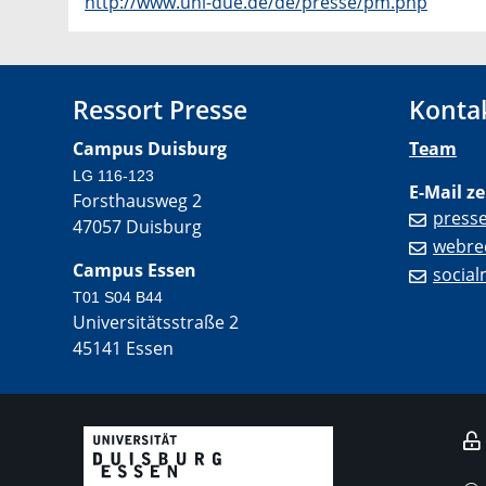
http://www.uni-due.de/de/presse/pm.php
Ressort Presse
Konta
Campus Duisburg
Team
LG 116-123
E-Mail ze
Forsthausweg 2
press
47057 Duisburg
webre
Campus Essen
socia
T01 S04 B44
Universitätsstraße 2
45141 Essen