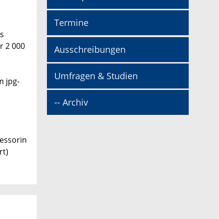
Termine
es
r 2 000
Ausschreibungen
Umfragen & Studien
m jpg-
-- Archiv
fessorin
rt)