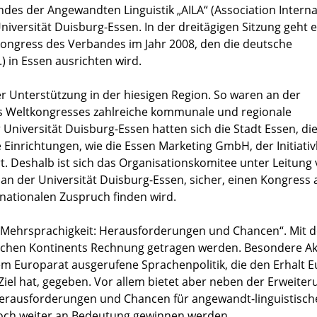
des der Angewandten Linguistik „AILA“ (Association Interna
niversität Duisburg-Essen. In der dreitägigen Sitzung geht 
ongress des Verbandes im Jahr 2008, den die deutsche
.) in Essen ausrichten wird.
ßer Unterstützung in der hiesigen Region. So waren an der
s Weltkongresses zahlreiche kommunale und regionale
Universität Duisburg-Essen hatten sich die Stadt Essen, di
Einrichtungen, wie die Essen Marketing GmbH, der Initiativ
. Deshalb ist sich das Organisationskomitee unter Leitung
 an der Universität Duisburg-Essen, sicher, einen Kongress 
rnationalen Zuspruch finden wird.
t: „Mehrsprachigkeit: Herausforderungen und Chancen“. Mit 
ischen Kontinents Rechnung getragen werden. Besondere Akt
em Europarat ausgerufene Sprachenpolitik, die den Erhalt 
 Ziel hat, gegeben. Vor allem bietet aber neben der Erweiter
erausforderungen und Chancen für angewandt-linguistisch
 noch weiter an Bedeutung gewinnen werden.