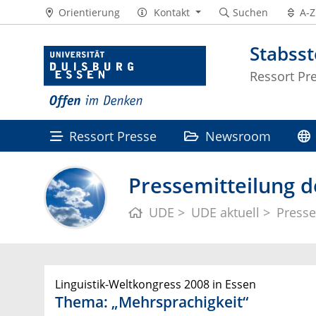
Orientierung
Kontakt
Suchen
A-Z
Stabss
Ressort Pr
Ressort Presse
Newsroom
Pressemitteilung d
UDE
UDE aktuell
Presse
Linguistik-Weltkongress 2008 in Essen
Thema: „Mehrsprachigkeit“