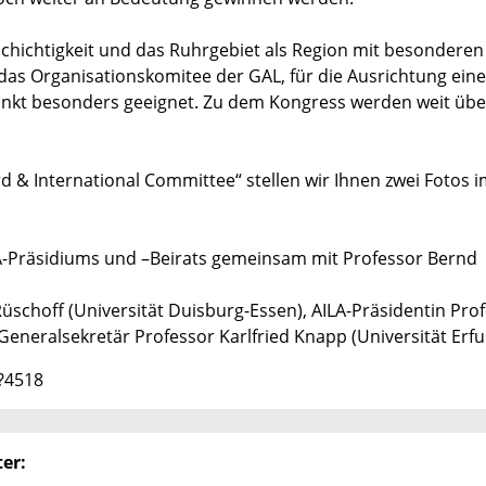
schichtigkeit und das Ruhrgebiet als Region mit besonderen
 das Organisationskomitee der GAL, für die Ausrichtung ein
kt besonders geeignet. Zu dem Kongress werden weit übe
 & International Committee“ stellen wir Ihnen zwei Fotos i
ILA-Präsidiums und –Beirats gemeinsam mit Professor Bernd
 Rüschoff (Universität Duisburg-Essen), AILA-Präsidentin Pro
Generalsekretär Professor Karlfried Knapp (Universität Erfu
3?4518
er: