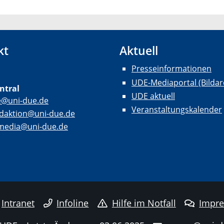
kt
Aktuell
Presseinformationen
UDE-Mediaportal (Bildar
ntral
UDE aktuell
e@uni-due.de
Veranstaltungskalender
daktion@uni-due.de
lmedia@uni-due.de
Intranet
Infoline
Hilfe im Notfall
Impr