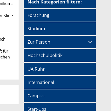
Nach Kategorien filtern:
linikums
Forschung
r Klinik
Studium
sch
Zur Person
t für
Hochschulpolitik
ischen
UA Ruhr
International
Campus
Start-ups