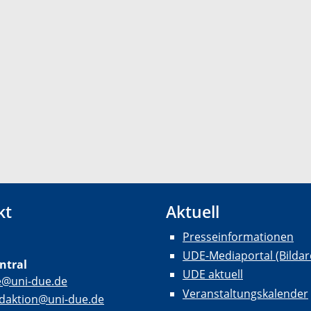
kt
Aktuell
Presseinformationen
UDE-Mediaportal (Bildar
ntral
UDE aktuell
e@uni-due.de
Veranstaltungskalender
daktion@uni-due.de