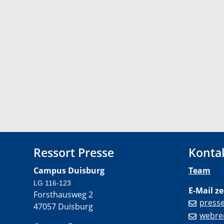
Ressort Presse
Konta
Campus Duisburg
Team
LG 116-123
E-Mail ze
Forsthausweg 2
press
47057 Duisburg
webre