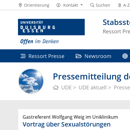
Orientierung
Kontakt
Suchen
A-Z
Stabss
Ressort Pr
Ressort Presse
Newsroom
Pressemitteilung d
UDE
UDE aktuell
Presse
Gastreferent Wolfgang Weig im Uniklinikum
Vortrag über Sexualstörungen