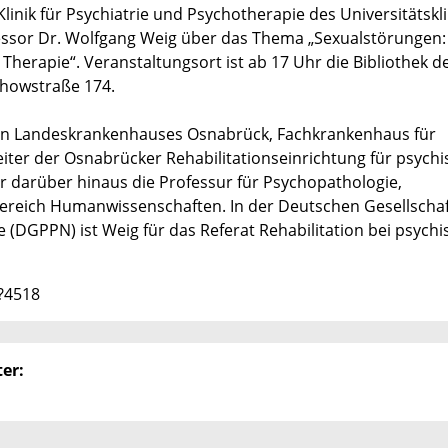
linik für Psychiatrie und Psychotherapie des Universitätsk
fessor Dr. Wolfgang Weig über das Thema „Sexualstörungen:
Therapie“. Veranstaltungsort ist ab 17 Uhr die Bibliothek de
rchowstraße 174.
chen Landeskrankenhauses Osnabrück, Fachkrankenhaus für
eiter der Osnabrücker Rehabilitationseinrichtung für psychi
er darüber hinaus die Professur für Psychopathologie,
reich Humanwissenschaften. In der Deutschen Gesellschaf
 (DGPPN) ist Weig für das Referat Rehabilitation bei psych
3?4518
er: