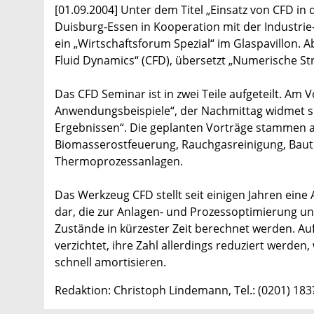
[01.09.2004] Unter dem Titel „Einsatz von CFD in 
Duisburg-Essen in Kooperation mit der Industri
ein „Wirtschaftsforum Spezial“ im Glaspavillon
Fluid Dynamics“ (CFD), übersetzt „Numerische S
Das CFD Seminar ist in zwei Teile aufgeteilt. A
Anwendungsbeispiele“, der Nachmittag widmet si
Ergebnissen“. Die geplanten Vorträge stammen 
Biomasserostfeuerung, Rauchgasreinigung, Bau
Thermoprozessanlagen.
Das Werkzeug CFD stellt seit einigen Jahren eine
dar, die zur Anlagen- und Prozessoptimierung un
Zustände in kürzester Zeit berechnet werden. A
verzichtet, ihre Zahl allerdings reduziert werd
schnell amortisieren.
Redaktion: Christoph Lindemann, Tel.: (0201) 18