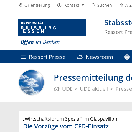
Orientierung
Kontakt
Suchen
A-Z
Stabss
Ressort Pr
Ressort Presse
Newsroom
Pressemitteilung d
UDE
UDE aktuell
Presse
„Wirtschaftsforum Spezial“ im Glaspavillon
Die Vorzüge vom CFD-Einsatz