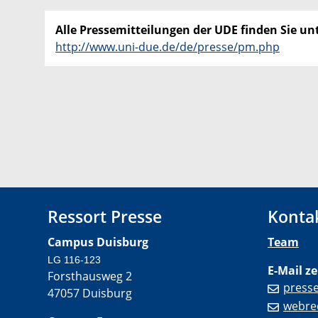
Alle Pressemitteilungen der UDE finden Sie unt
http://www.uni-due.de/de/presse/pm.php
Ressort Presse
Konta
Campus Duisburg
Team
LG 116-123
E-Mail ze
Forsthausweg 2
press
47057 Duisburg
webre