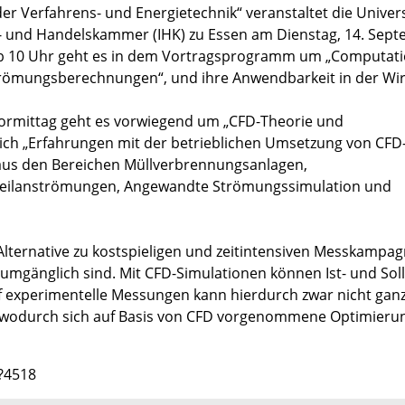
der Verfahrens- und Energietechnik“ veranstaltet die Univers
e- und Handelskammer (IHK) zu Essen am Dienstag, 14. Sept
. Ab 10 Uhr geht es in dem Vortragsprogramm um „Computati
trömungsberechnungen“, und ihre Anwendbarkeit in der Wir
m Vormittag geht es vorwiegend um „CFD-Theorie und
ch „Erfahrungen mit der betrieblichen Umsetzung von CFD
aus den Bereichen Müllverbrennungsanlagen,
teilanströmungen, Angewandte Strömungssimulation und
 Alternative zu kostspieligen und zeitintensiven Messkampa
umgänglich sind. Mit CFD-Simulationen können Ist- und Soll
uf experimentelle Messungen kann hierdurch zwar nicht gan
en, wodurch sich auf Basis von CFD vorgenommene Optimier
3?4518