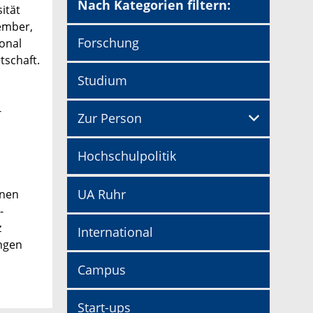
Nach Kategorien filtern:
ität
ember,
Forschung
onal
tschaft.
Studium
-
Zur Person
Hochschulpolitik
UA Ruhr
gnen
-
z
International
ungen
Campus
Start-ups