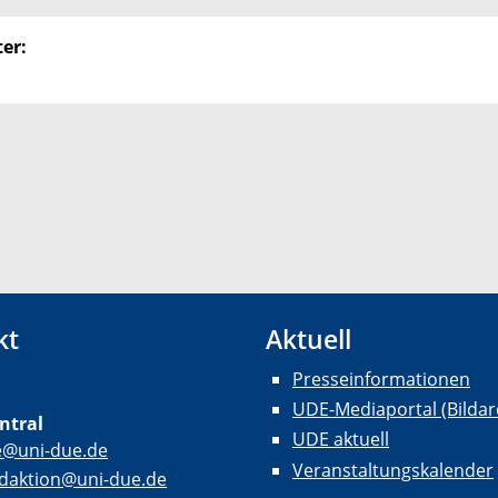
er:
kt
Aktuell
Presseinformationen
UDE-Mediaportal (Bildar
ntral
UDE aktuell
e@uni-due.de
Veranstaltungskalender
daktion@uni-due.de