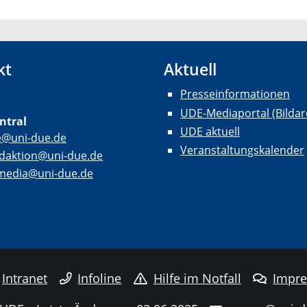
kt
Aktuell
Presseinformationen
UDE-Mediaportal (Bildar
ntral
UDE aktuell
e@uni-due.de
Veranstaltungskalender
daktion@uni-due.de
lmedia@uni-due.de
Intranet
Infoline
Hilfe im Notfall
Impr