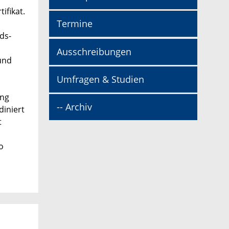
ifikat.
Termine
ds-
Ausschreibungen
und
Umfragen & Studien
ang
-- Archiv
diniert
t
o