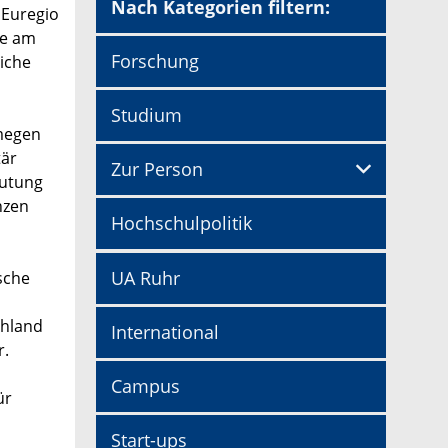
Nach Kategorien filtern:
 Euregio
ie am
Forschung
iche
Studium
jmegen
tär
Zur Person
eutung
nzen
Hochschulpolitik
UA Ruhr
sche
chland
International
r.
Campus
ür
Start-ups