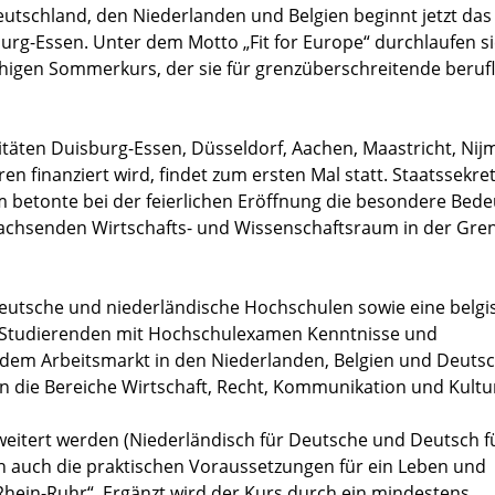
utschland, den Niederlanden und Belgien beginnt jetzt das
urg-Essen. Unter dem Motto „Fit for Europe“ durchlaufen s
igen Sommerkurs, der sie für grenzüberschreitende berufl
itäten Duisburg-Essen, Düsseldorf, Aachen, Maastricht, Ni
 finanziert wird, findet zum ersten Mal statt. Staatssekre
 betonte bei der feierlichen Eröffnung die besondere Bed
hsenden Wirtschafts- und Wissenschaftsraum in der Gre
 deutsche und niederländische Hochschulen sowie eine belgi
lt Studierenden mit Hochschulexamen Kenntnisse und
dem Arbeitsmarkt in den Niederlanden, Belgien und Deuts
die Bereiche Wirtschaft, Recht, Kommunikation und Kultu
eitert werden (Niederländisch für Deutsche und Deutsch f
n auch die praktischen Voraussetzungen für ein Leben und
hein-Ruhr“. Ergänzt wird der Kurs durch ein mindestens