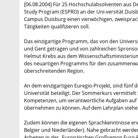
[06.08.2004] Für 25 Hochschulabsolventen aus De
Study Program (ESPRO) an der Uni-versität Duisb
Campus Duisburg einen vierwöchigen, zweisprach
Tätigkeiten qualifizieren soll.
Das einzigartige Programm, das von den Univers
und Gent getragen und von zahlreichen Spronsoren
Helmut Krebs aus dem Wissenschaftsministerium
des neuartigen Programms für den zusammenwac
überschreitenden Region.
An dem einzigartigen Euregio-Projekt, sind fünf
Universität beteiligt. Der Sommerkurs vermitte
Kompetenzen, um verantwortliche Aufgaben auf 
übernehmen zu können. Auf dem Lehrplan stehen 
Zudem können die eigenen Sprachkenntnisse erw
Belgier und Niederländer). Nahe gebracht werde
Arbeiten in der „Europäischen Großregion Euro-R