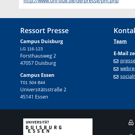
http://www.uni-due.de/de/presse/pm.php
Ressort Presse
Konta
Campus Duisburg
Team
LG 116-123
E-Mail ze
Forsthausweg 2
press
47057 Duisburg
webre
Campus Essen
socia
T01 S04 B44
Universitätsstraße 2
45141 Essen