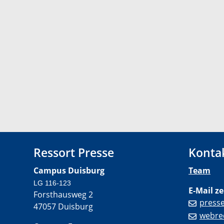
Ressort Presse
Konta
Campus Duisburg
Team
LG 116-123
E-Mail ze
Forsthausweg 2
press
47057 Duisburg
webre