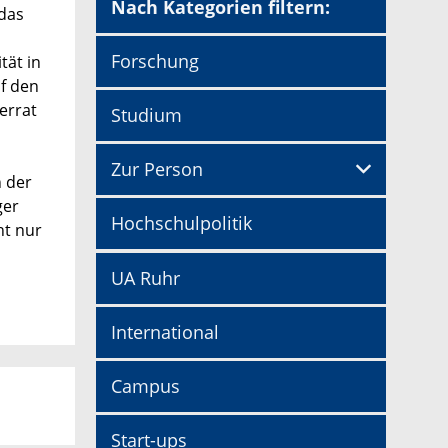
Nach Kategorien filtern:
 das
Forschung
tät in
f den
errat
Studium
Zur Person
n der
ger
Hochschulpolitik
ht nur
UA Ruhr
International
Campus
Start-ups