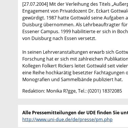
[27.07.2004] Mit der Verleihung des Titels „Auße
Engagement von Privatdozent Dr. Eckart Gottwal
gewürdigt. 1987 hatte Gottwald seine Aufgaben 
Duisburg übernommen. Als Lehrbeauftragter für 
Essener Campus. 1999 habilitierte er sich in Bo
von Duisburg nach Essen versetzt.
In seinen Lehrveranstaltungen erwarb sich Gottw
Forschung hat er sich mit zahlreichen Publika
Kollegen Folkert Rickers leitet Gottwald seit vielen
eine Reihe hochkarätig besetzter Fachtagungen o
Monografien und Sammelbände publiziert hat.
Redaktion: Monika R?gge, Tel.: (0201) 183?2085
Alle Pressemitteilungen der UDE finden Sie unt
http://www.uni-due.de/de/presse/pm.php