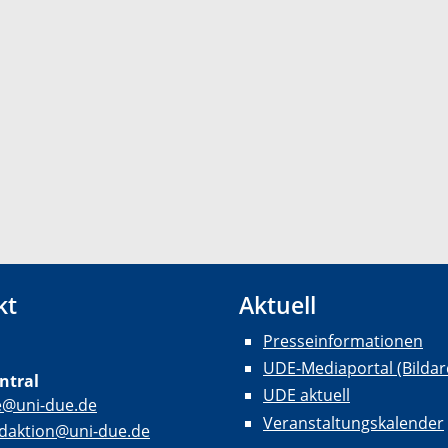
kt
Aktuell
Presseinformationen
UDE-Mediaportal (Bildar
ntral
UDE aktuell
e@uni-due.de
Veranstaltungskalender
daktion@uni-due.de