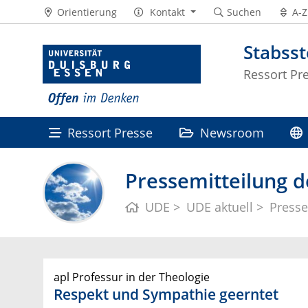
Orientierung
Kontakt
Suchen
A-Z
Stabss
Ressort Pr
Ressort Presse
Newsroom
Pressemitteilung d
UDE
UDE aktuell
Presse
apl Professur in der Theologie
Respekt und Sympathie geerntet