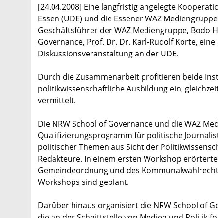
[24.04.2008] Eine langfristig angelegte Koopera
Essen (UDE) und die Essener WAZ Mediengruppe v
Geschäftsführer der WAZ Mediengruppe, Bodo Ho
Governance, Prof. Dr. Dr. Karl-Rudolf Korte, ei
Diskussionsveranstaltung an der UDE.
Durch die Zusammenarbeit profitieren beide Insti
politikwissenschaftliche Ausbildung ein, gleichze
vermittelt.
Die NRW School of Governance und die WAZ Med
Qualifizierungsprogramm für politische Journalist
politischer Themen aus Sicht der Politikwissens
Redakteure. In einem ersten Workshop erörtert
Gemeindeordnung und des Kommunalwahlrechts 
Workshops sind geplant.
Darüber hinaus organisiert die NRW School of
die an der Schnittstelle von Medien und Politik