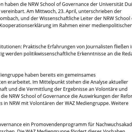
tion haben die NRW School of Governance der Universität Du
ereinbart. Am Mittwoch, 23. April, unterschrieben der
mbach, und der Wissenschaftliche Leiter der NRW School 
ne Kooperationserklärung im Rahmen einer medienpolitische
tutionen: Praktische Erfahrungen von Journalisten fließen i
itig werden politikwissenschaftliche Erkenntnisse an die Re
iengruppe haben bereits ein gemeinsames
en erarbeitet. Im Mittelpunkt stehen die Analyse aktueller
chaft und die Vermittlung der Ergebnisse an Volontäre und
e die NRW School of Governance die Auswirkungen der Refo
in NRW mit Volontären der WAZ Mediengruppe. Weitere
 Governance ein Promovendenprogramm für Nachwuchsakad
 forschen. Die WAZ Mediengruppe fördert dieses Vorhaben.