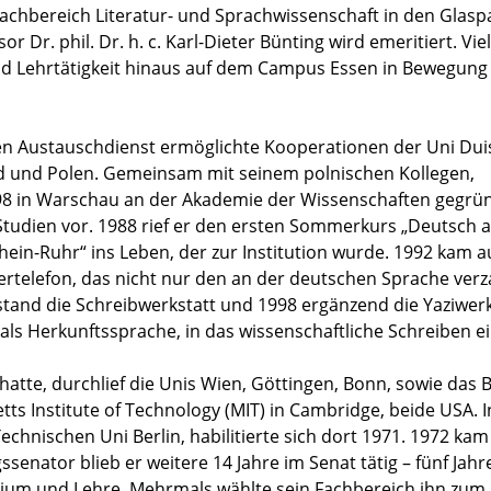
r Fachbereich Literatur- und Sprachwissenschaft in den Glasp
 Dr. phil. Dr. h. c. Karl-Dieter Bünting wird emeritiert. Vie
nd Lehrtätigkeit hinaus auf dem Campus Essen in Bewegung
n Austauschdienst ermöglichte Kooperationen der Uni Dui
nd und Polen. Gemeinsam mit seinem polnischen Kollegen,
1998 in Warschau an der Akademie der Wissenschaften gegrü
tudien vor. 1988 rief er den ersten Sommerkurs „Deutsch a
ein-Ruhr“ ins Leben, der zur Institution wurde. 1992 kam 
rtelefon, das nicht nur den an der deutschen Sprache ver
tstand die Schreibwerkstatt und 1998 ergänzend die Yaziwerk
ls Herkunftssprache, in das wissenschaftliche Schreiben ei
atte, durchlief die Unis Wien, Göttingen, Bonn, sowie das
ts Institute of Technology (MIT) in Cambridge, beide USA. 
echnischen Uni Berlin, habilitierte sich dort 1971. 1972 kam
enator blieb er weitere 14 Jahre im Senat tätig – fünf Jahr
udium und Lehre. Mehrmals wählte sein Fachbereich ihn zum