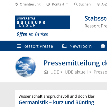
Orientierung
Kontakt
Suchen
A-Z
Stabss
Ressort Pr
Ressort Presse
Newsroom
Pressemitteilung d
UDE
UDE aktuell
Presse
Wissenschaft anspruchsvoll und doch klar
Germanistik – kurz und Bünting