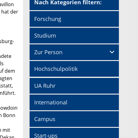
Nach Kategorien filtern:
avillon
l hat der
Forschung
Studium
sburg-
Zur Person
ndete
ls
Hochschulpolitik
auf dem
zagten
UA Ruhr
statt,
nführt.
International
 Bowdoin
In Bonn
Campus
e mit
Start-ups
 Dekan.