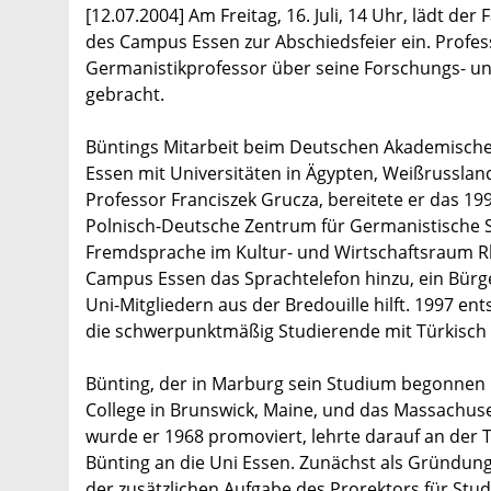
[12.07.2004] Am Freitag, 16. Juli, 14 Uhr, lädt de
des Campus Essen zur Abschiedsfeier ein. Professor
Germanistikprofessor über seine Forschungs- u
gebracht.
Büntings Mitarbeit beim Deutschen Akademische
Essen mit Universitäten in Ägypten, Weißrussla
Professor Franciszek Grucza, bereitete er das 
Polnisch-Deutsche Zentrum für Germanistische S
Fremdsprache im Kultur- und Wirtschaftsraum Rh
Campus Essen das Sprachtelefon hinzu, ein Bürge
Uni-Mitgliedern aus der Bredouille hilft. 1997 en
die schwerpunktmäßig Studierende mit Türkisch a
Bünting, der in Marburg sein Studium begonnen h
College in Brunswick, Maine, und das Massachuset
wurde er 1968 promoviert, lehrte darauf an der T
Bünting an die Uni Essen. Zunächst als Gründungss
der zusätzlichen Aufgabe des Prorektors für St