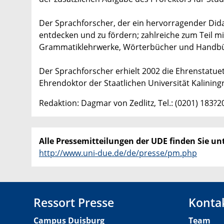
Der Sprachforscher, der ein hervorragender Dida
entdecken und zu fördern; zahlreiche zum Teil 
Grammatiklehrwerke, Wörterbücher und Handbüch
Der Sprachforscher erhielt 2002 die Ehrenstatu
Ehrendoktor der Staatlichen Universität Kalining
Redaktion: Dagmar von Zedlitz, Tel.: (0201) 183?2
Alle Pressemitteilungen der UDE finden Sie unt
http://www.uni-due.de/de/presse/pm.php
Ressort Presse
Konta
Campus Duisburg
Team