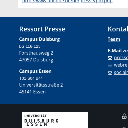
http://www.uni-due.de/de/presse/pm.php
Ressort Presse
Konta
Campus Duisburg
Team
LG 116-123
E-Mail ze
Forsthausweg 2
press
47057 Duisburg
webre
Campus Essen
socia
T01 S04 B44
Universitätsstraße 2
45141 Essen