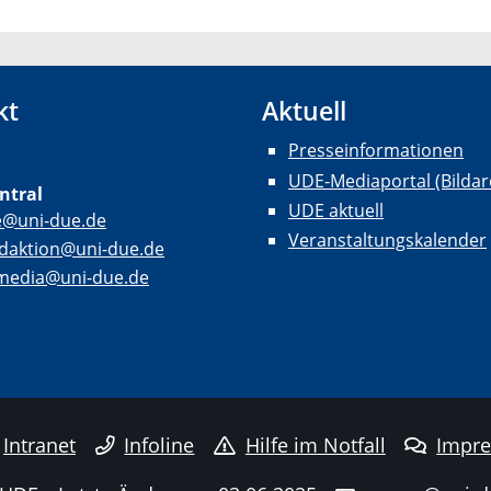
kt
Aktuell
Presseinformationen
UDE-Mediaportal (Bildar
ntral
UDE aktuell
e@uni-due.de
Veranstaltungskalender
daktion@uni-due.de
lmedia@uni-due.de
Intranet
Infoline
Hilfe im Notfall
Impr