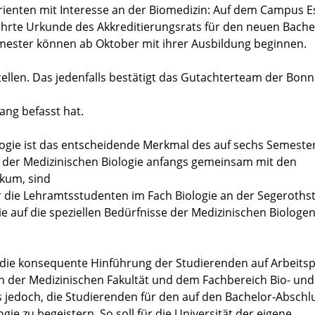
turienten mit Interesse an der Biomedizin: Auf dem Campus 
gehrte Urkunde des Akkreditierungsrats für den neuen Bache
emester können ab Oktober mit ihrer Ausbildung beginnen.
stellen. Das jedenfalls bestätigt das Gutachterteam der Bonn
ang befasst hat.
ogie ist das entscheidende Merkmal des auf sechs Semeste
n der Medizinischen Biologie anfangs gemeinsam mit den
ikum, sind
r die Lehramtsstudenten im Fach Biologie an der Segeroths
die auf die speziellen Bedürfnisse der Medizinischen Biologe
t die konsequente Hinführung der Studierenden auf Arbeitsp
an der Medizinischen Fakultät und dem Fachbereich Bio- und
s jedoch, die Studierenden für den auf den Bachelor-Abschl
e zu begeistern. So soll für die Universität der eigene