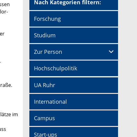
Nach Kategorien filtern:
Essen
lor-
Forschung
er
Studium
Zur Person
r
Hochschulpolitik
UA Ruhr
traße.
n
International
lätze im
Campus
uss
Start-ups