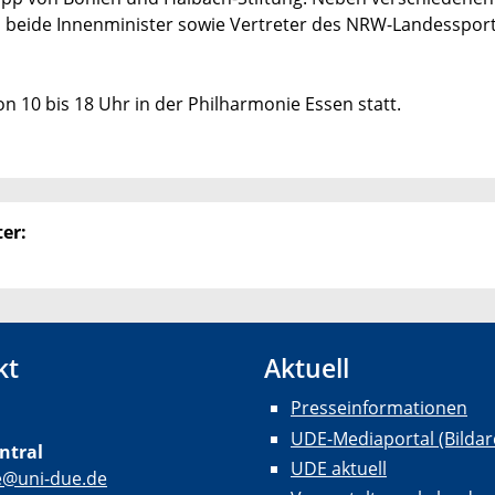
 beide Innenminister sowie Vertreter des NRW-Landesspo
n 10 bis 18 Uhr in der Philharmonie Essen statt.
er:
kt
Aktuell
Presseinformationen
UDE-Mediaportal (Bildar
ntral
UDE aktuell
e@uni-due.de