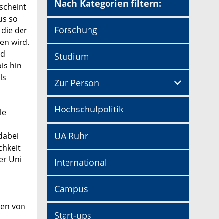
Nach Kategorien filtern:
scheint
us so
Forschung
 die der
en wird.
nd
Studium
is hin
ls
Zur Person
Hochschulpolitik
le
UA Ruhr
dabei
chkeit
er Uni
International
Campus
ien von
Start-ups