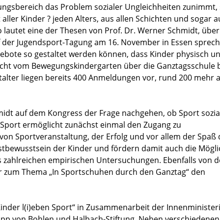
ungsbereich das Problem sozialer Ungleichheiten zunimmt, 
 aller Kinder ? jeden Alters, aus allen Schichten und sogar a
 lautet eine der Thesen von Prof. Dr. Werner Schmidt, über
f der Jugendsport-Tagung am 16. November in Essen sprech
gebote so gestaltet werden können, dass Kinder physisch u
icht vom Bewegungskindergarten über die Ganztagsschule b
alter liegen bereits 400 Anmeldungen vor, rund 200 mehr a
hmidt auf dem Kongress der Frage nachgehen, ob Sport sozia
„Sport ermöglicht zunächst einmal den Zugang zu
on Sportveranstaltung, der Erfolg und vor allem der Spaß 
stbewusstsein der Kinder und fördern damit auch die Mögli
us zahlreichen empirischen Untersuchungen. Ebenfalls von d
er zum Thema „In Sportschuhen durch den Ganztag“ den
inder l(i)eben Sport“ in Zusammenarbeit der Innenminister
upp von Bohlen und Halbach-Stiftung. Neben verschiedenen