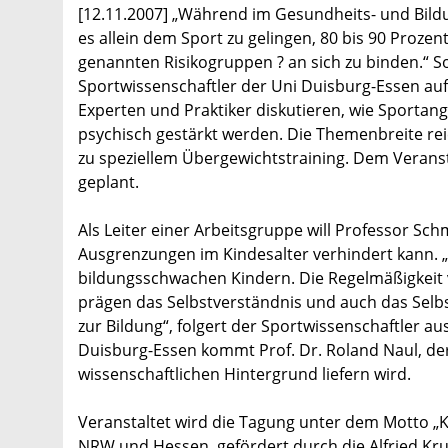
[12.11.2007] „Während im Gesundheits- und Bild
es allein dem Sport zu gelingen, 80 bis 90 Prozent
genannten Risikogruppen ? an sich zu binden.“ So
Sportwissenschaftler der Uni Duisburg-Essen au
Experten und Praktiker diskutieren, wie Sportan
psychisch gestärkt werden. Die Themenbreite re
zu speziellem Übergewichtstraining. Dem Veranst
geplant.
Als Leiter einer Arbeitsgruppe will Professor Sc
Ausgrenzungen im Kindesalter verhindert kann. 
bildungsschwachen Kindern. Die Regelmäßigkeit v
prägen das Selbstverständnis und auch das Selb
zur Bildung“, folgert der Sportwissenschaftler a
Duisburg-Essen kommt Prof. Dr. Roland Naul, d
wissenschaftlichen Hintergrund liefern wird.
Veranstaltet wird die Tagung unter dem Motto „K
NRW und Hessen, gefördert durch die Alfried Kr