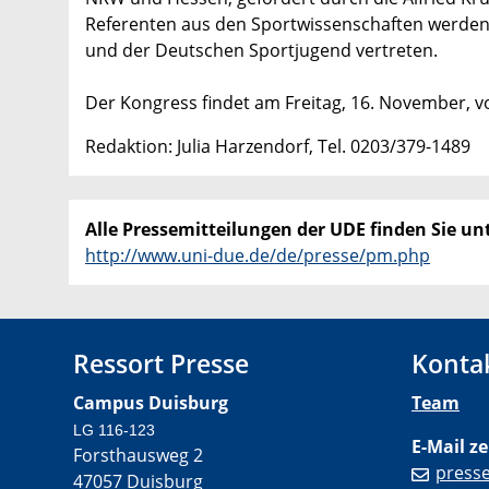
Referenten aus den Sportwissenschaften werden
und der Deutschen Sportjugend vertreten.
Der Kongress findet am Freitag, 16. November, vo
Redaktion: Julia Harzendorf, Tel. 0203/379-1489
Alle Pressemitteilungen der UDE finden Sie unt
http://www.uni-due.de/de/presse/pm.php
Ressort Presse
Konta
Campus Duisburg
Team
LG 116-123
E-Mail ze
Forsthausweg 2
press
47057 Duisburg