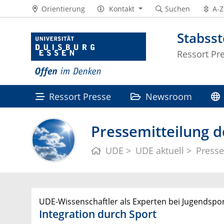
Orientierung
Kontakt
Suchen
A-Z
Stabss
Ressort Pr
Ressort Presse
Newsroom
Pressemitteilung d
UDE
UDE aktuell
Presse
UDE-Wissenschaftler als Experten bei Jugendspo
Integration durch Sport