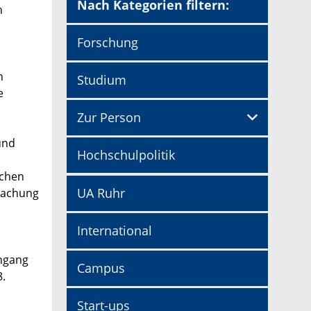
Nach Kategorien filtern:
n
Forschung
n
Studium
e
Zur Person
und
Hochschulpolitik
ichen
UA Ruhr
rwachung
International
engang
Campus
8.
Start-ups