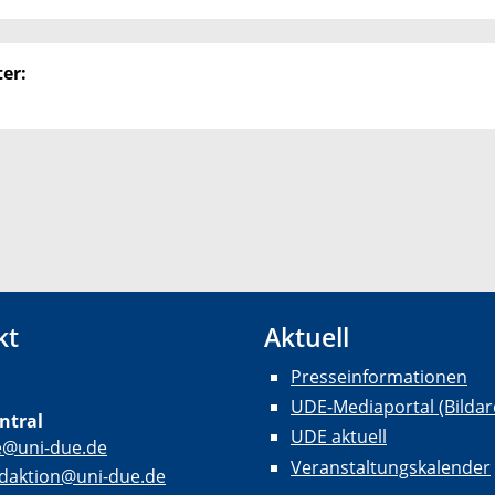
er:
kt
Aktuell
Presseinformationen
UDE-Mediaportal (Bildar
ntral
UDE aktuell
e@uni-due.de
Veranstaltungskalender
daktion@uni-due.de