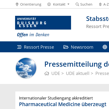
Orientierung
Kontakt
Suchen
A-Z
Stabss
Ressort Pr
Ressort Presse
Newsroom
Pressemitteilung d
UDE
UDE aktuell
Presse
Internationaler Studiengang akkreditiert
Pharmaceutical Medicine überzeugt