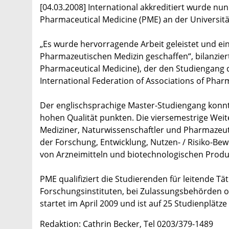
[04.03.2008] International akkreditiert wurde nu
Pharmaceutical Medicine (PME) an der Universit
„Es wurde hervorragende Arbeit geleistet und ein
Pharmazeutischen Medizin geschaffen“, bilanziert
Pharmaceutical Medicine), der den Studiengang di
International Federation of Associations of Pharm
Der englischsprachige Master-Studiengang konnte
hohen Qualität punkten. Die viersemestrige Weite
Mediziner, Naturwissenschaftler und Pharmazeu
der Forschung, Entwicklung, Nutzen- / Risiko-B
von Arzneimitteln und biotechnologischen Produ
PME qualifiziert die Studierenden für leitende Tä
Forschungsinstituten, bei Zulassungsbehörden o
startet im April 2009 und ist auf 25 Studienplät
Redaktion: Cathrin Becker, Tel 0203/379-1489