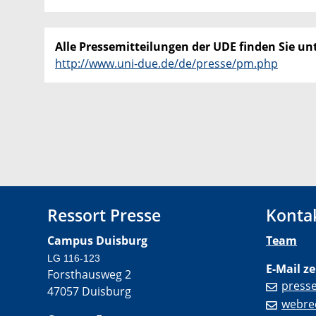
Alle Pressemitteilungen der UDE finden Sie unt
http://www.uni-due.de/de/presse/pm.php
Ressort Presse
Konta
Campus Duisburg
Team
LG 116-123
E-Mail ze
Forsthausweg 2
press
47057 Duisburg
webre