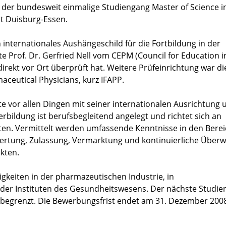
n der bundesweit einmalige Studiengang Master of Science i
ät Duisburg-Essen.
 internationales Aushängeschild für die Fortbildung in der
e Prof. Dr. Gerfried Nell vom CEPM (Council for Education i
rekt vor Ort überprüft hat. Weitere Prüfeinrichtung war di
aceutical Physicians, kurz IFAPP.
 vor allen Dingen mit seiner internationalen Ausrichtung 
rbildung ist berufsbegleitend angelegt und richtet sich an
ten. Vermittelt werden umfassende Kenntnisse in den Bere
ewertung, Zulassung, Vermarktung und kontinuierliche Übe
kten.
tigkeiten in der pharmazeutischen Industrie, in
der Instituten des Gesundheitswesens. Der nächste Studi
ze begrenzt. Die Bewerbungsfrist endet am 31. Dezember 200