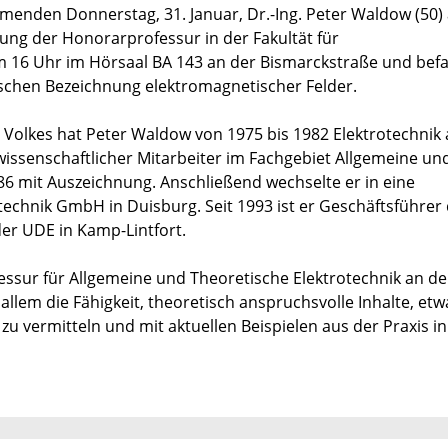
mmenden Donnerstag, 31. Januar, Dr.-Ing. Peter Waldow (50)
hung der Honorarprofessur in der Fakultät für
m 16 Uhr im Hörsaal BA 143 an der Bismarckstraße und befa
ischen Bezeichnung elektromagnetischer Felder.
n Volkes hat Peter Waldow von 1975 bis 1982 Elektrotechnik 
wissenschaftlicher Mitarbeiter im Fachgebiet Allgemeine un
6 mit Auszeichnung. Anschließend wechselte er in eine
echnik GmbH in Duisburg. Seit 1993 ist er Geschäftsführer
 der UDE in Kamp-Lintfort.
essur für Allgemeine und Theoretische Elektrotechnik an d
allem die Fähigkeit, theoretisch anspruchsvolle Inhalte, etw
u vermitteln und mit aktuellen Beispielen aus der Praxis in