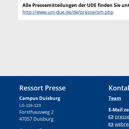
Alle Pressemitteilungen der UDE finden Sie unt
http://www.uni-due.de/de/presse/pm.php
Ressort Presse
Konta
Campus Duisburg
Team
LG 116-123
E-Mail ze
Forsthausweg 2
press
47057 Duisburg
webre