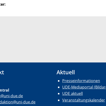
er:
kt
Aktuell
Presseinformationen
UDE-Mediaportal (Bildar
ntral
UDE aktuell
e@uni-due.de
Veranstaltungskalender
daktion@uni-due.de