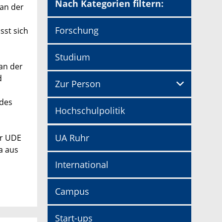
Nach Kategorien filtern:
 an der
Forschung
sst sich
Studium
an der
d
Zur Person
 des
Hochschulpolitik
UA Ruhr
er UDE
a aus
International
Campus
Start-ups