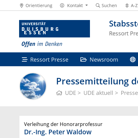
Orientierung
Kontakt
Suchen
A-Z
Stabss
Ressort Pr
Ressort Presse
Newsroom
Pressemitteilung d
UDE
UDE aktuell
Presse
Verleihung der Honorarprofessur
Dr.-Ing. Peter Waldow