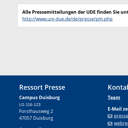
Alle Pressemitteilungen der UDE finden Sie unt
http://www.uni-due.de/de/presse/pm.php
Ressort Presse
Konta
Campus Duisburg
Team
LG 116-123
E-Mail ze
Forsthausweg 2
press
47057 Duisburg
webre