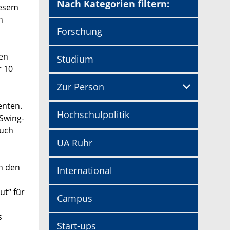
Nach Kategorien filtern:
iesem
n
Forschung
sen
Studium
r 10
Zur Person
enten.
Hochschulpolitik
 Swing-
auch
UA Ruhr
h den
International
ut“ für
Campus
s
Start-ups