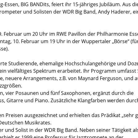
g-Essen, BIG BANDits, feiert ihr 15-jähriges Jubiläum. Aus d
rompeter und Solisten der WDR Big Band, Andy Haderer, ei
9. Februar um 20 Uhr im RWE Pavillon der Philharmonie Es
ntag, 10. Februar um 19 Uhr in der Wuppertaler „Börse“ (fü
se).
terte Studierende, ehemalige Hochschulangehörige und Doz
 ein vielfältiges Spektrum erarbeitet. Ihr Programm umfasst
asie, neuere Arrangements, z.B. von Maynard Ferguson, und 
zzgrößen.
en, vier Posaunen und fünf Saxophonen, ergänzt durch die
, Gitarre und Piano. Zusätzliche Klangfarben werden durc
n Preisen ausgezeichnet und erhielten das Prädikat „sehr g
 Deutschen Musikrates.
r und Solist in der WDR Big Band. Neben seiner Tätigkeit al
hielt er 1999 eine Professur für Jazztrompete an der