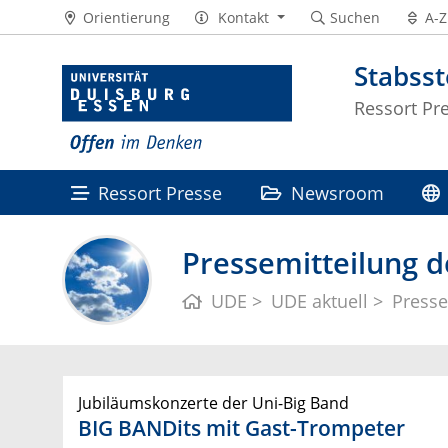
Orientierung
Kontakt
Suchen
A-Z
Stabss
Ressort Pr
Ressort Presse
Newsroom
Pressemitteilung d
UDE
UDE aktuell
Presse
Jubiläumskonzerte der Uni-Big Band
BIG BANDits mit Gast-Trompeter