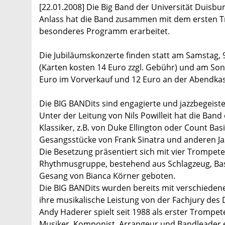
[22.01.2008] Die Big Band der Universität Duisbur
Anlass hat die Band zusammen mit dem ersten T
besonderes Programm erarbeitet.
Die Jubiläumskonzerte finden statt am Samstag, 
(Karten kosten 14 Euro zzgl. Gebühr) und am Son
Euro im Vorverkauf und 12 Euro an der Abendkas
Die BIG BANDits sind engagierte und jazzbegeis
Unter der Leitung von Nils Powilleit hat die Band
Klassiker, z.B. von Duke Ellington oder Count B
Gesangsstücke von Frank Sinatra und anderen Ja
Die Besetzung präsentiert sich mit vier Trompet
Rhythmusgruppe, bestehend aus Schlagzeug, Bass
Gesang von Bianca Körner geboten.
Die BIG BANDits wurden bereits mit verschiedene
ihre musikalische Leistung von der Fachjury des
Andy Haderer spielt seit 1988 als erster Trompete
Musiker, Komponist, Arrangeur und Bandleader er