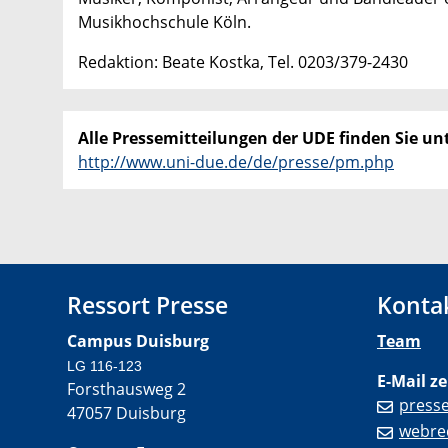
Musikhochschule Köln.
Redaktion: Beate Kostka, Tel. 0203/379-2430
Alle Pressemitteilungen der UDE finden Sie unt
http://www.uni-due.de/de/presse/pm.php
Ressort Presse
Konta
Campus Duisburg
Team
LG 116-123
E-Mail ze
Forsthausweg 2
press
47057 Duisburg
webre