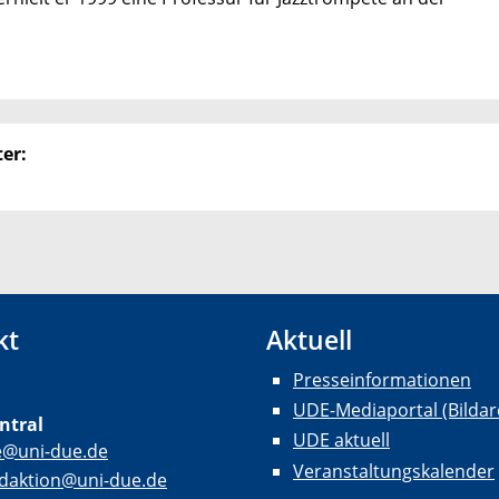
er:
kt
Aktuell
Presseinformationen
UDE-Mediaportal (Bildar
ntral
UDE aktuell
e@uni-due.de
Veranstaltungskalender
daktion@uni-due.de