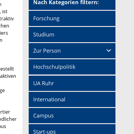
Nach Kategorien filtern:
n
 ist
Forschung
traktiv
chen
iers
Studium
im
Zur Person
Hochschulpolitik
estellt
raktiven
UA Ruhr
nge
International
rtier
Campus
edlicher
aus
Start-ups