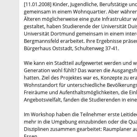
[11.01.2008] Kinder, Jugendliche, Berufstätige u
gemeinsam in einem Wohnquartier. Aber während 
Älteren möglicherweise eine gute Infrastruktur wi
gestaltet, haben Studierende der Universität D
Universität Dortmund gemeinsam in einem interd
Bergmannsfeld erarbeitet. Ihre Ergebnisse präsen
Bürgerhaus Oststadt, Schultenweg 37-41.
Wie kann ein Stadtteil aufgewertet werden und wi
Generation wohl fühlt? Das waren die Ausgangsfr
hatten. Ziel des Projektes war es, Konzepte zu e
Wohnstandort für unterschiedliche Bevölkerung
Freiräume und Aufenthaltsmöglichkeiten, die Ein
Angebotsvielfalt, fanden die Studierenden in ei
Im Workshop haben die Teilnehmer erste Leitidee
mehr in die Umgebung einzubinden oder die Quar
Disziplinen zusammen gearbeitet: Raumplaner 
Essen.