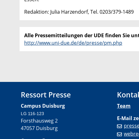
Redaktion: Julia Harzendorf, Tel. 0203/379-1489
Alle Pressemitteilungen der UDE finden Sie unt
http://www.uni-due.de/de/presse/pm.php
Ressort Presse
Konta
Campus Duisburg
Team
LG 116-123
E-Mail ze
Forsthausweg 2
press
47057 Duisburg
webre