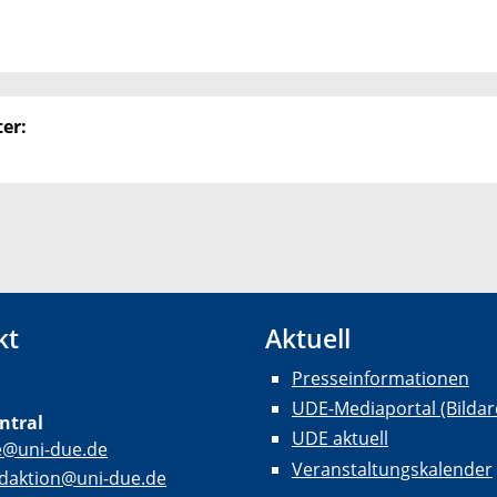
er:
kt
Aktuell
Presseinformationen
UDE-Mediaportal (Bildar
ntral
UDE aktuell
e@uni-due.de
Veranstaltungskalender
daktion@uni-due.de