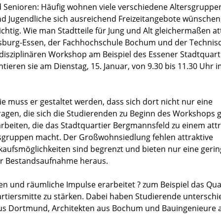
nd Senioren: Häufig wohnen viele verschiedene Altersgruppe
Jugendliche sich ausreichend Freizeitangebote wünschen,
chtig. Wie man Stadtteile für Jung und Alt gleichermaßen at
uisburg-Essen, der Fachhochschule Bochum und der Technis
isziplinären Workshop am Beispiel des Essener Stadtquart
tieren sie am Dienstag, 15. Januar, von 9.30 bis 11.30 Uhr 
e muss er gestaltet werden, dass sich dort nicht nur eine
agen, die sich die Studierenden zu Beginn des Workshops g
rarbeiten, die das Stadtquartier Bergmannsfeld zu einem att
sgruppen macht. Der Großwohnsiedlung fehlen attraktive
kaufsmöglichkeiten sind begrenzt und bieten nur eine geri
ner Bestandsaufnahme heraus.
n und räumliche Impulse erarbeitet ? zum Beispiel das Qua
tiersmitte zu stärken. Dabei haben Studierende unterschi
aus Dortmund, Architekten aus Bochum und Bauingenieure 