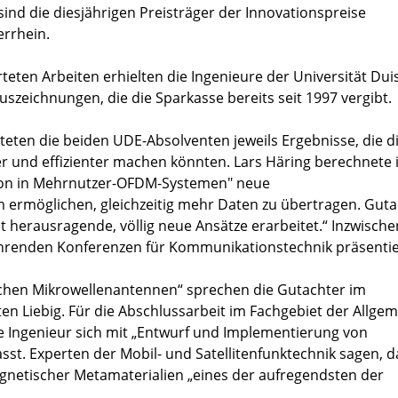
sind die diesjährigen Preisträger der Innovationspreise
rrhein.
teten Arbeiten erhielten die Ingenieure der Universität Dui
Auszeichnungen, die die Sparkasse bereits seit 1997 vergibt.
teten die beiden UDE-Absolventen jeweils Ergebnisse, die d
 und effizienter machen könnten. Lars Häring berechnete 
tion in Mehrnutzer-OFDM-Systemen" neue
 ermöglichen, gleichzeitig mehr Daten zu übertragen. Guta
t herausragende, völlig neue Ansätze erarbeitet.“ Inzwische
führenden Konferenzen für Kommunikationstechnik präsentie
ichen Mikrowellenantennen“ sprechen die Gutachter im
 Liebig. Für die Abschlussarbeit im Fachgebiet der Allge
e Ingenieur sich mit „Entwurf und Implementierung von
t. Experten der Mobil- und Satellitenfunktechnik sagen, d
gnetischer Metamaterialien „eines der aufregendsten der