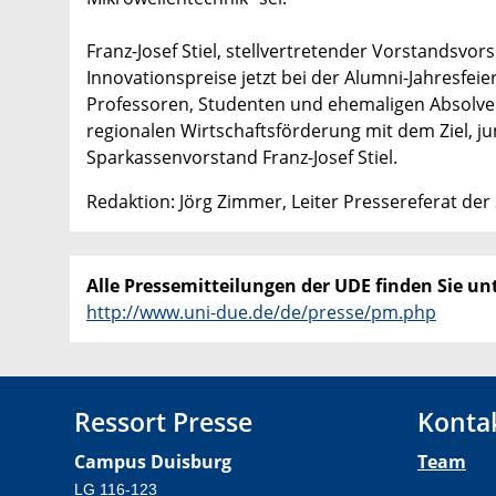
Franz-Josef Stiel, stellvertretender Vorstandsvo
Innovationspreise jetzt bei der Alumni-Jahresfe
Professoren, Studenten und ehemaligen Absolvent
regionalen Wirtschaftsförderung mit dem Ziel, ju
Sparkassenvorstand Franz-Josef Stiel.
Redaktion: Jörg Zimmer, Leiter Pressereferat der
Alle Pressemitteilungen der UDE finden Sie unt
http://www.uni-due.de/de/presse/pm.php
Ressort Presse
Konta
Campus Duisburg
Team
LG 116-123