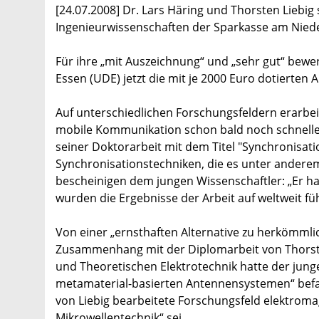
[24.07.2008] Dr. Lars Häring und Thorsten Liebig 
Ingenieurwissenschaften der Sparkasse am Niede
Für ihre „mit Auszeichnung“ und „sehr gut“ bewer
Essen (UDE) jetzt die mit je 2000 Euro dotierten 
Auf unterschiedlichen Forschungsfeldern erarbei
mobile Kommunikation schon bald noch schneller
seiner Doktorarbeit mit dem Titel "Synchronisa
Synchronisationstechniken, die es unter anderem
bescheinigen dem jungen Wissenschaftler: „Er ha
wurden die Ergebnisse der Arbeit auf weltweit 
Von einer „ernsthaften Alternative zu herkömml
Zusammenhang mit der Diplomarbeit von Thorsten
und Theoretischen Elektrotechnik hatte der jung
metamaterial-basierten Antennensystemen“ befass
von Liebig bearbeitete Forschungsfeld elektroma
Mikrowellentechnik“ sei.