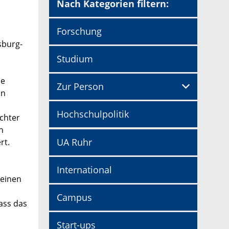
Nach Kategorien filtern:
Forschung
sburg-
Studium
ie
Zur Person
in
Hochschulpolitik
chter
n
UA Ruhr
rt.
International
meinen
Campus
ass das
Start-ups