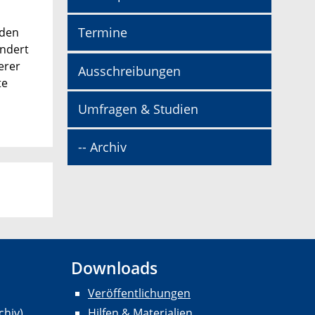
Termine
iden
undert
erer
Ausschreibungen
te
Umfragen & Studien
-- Archiv
Downloads
Veröffentlichungen
chiv)
Hilfen & Materialien