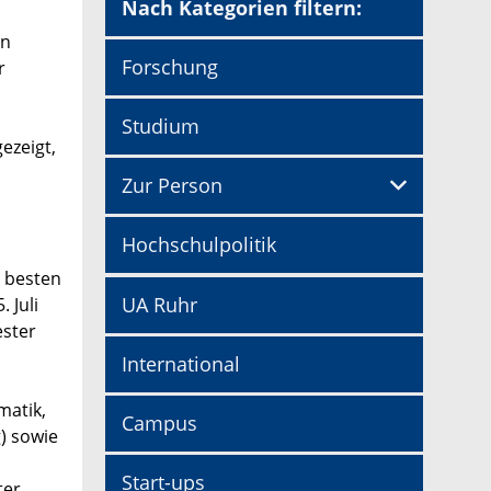
Nach Kategorien filtern:
en
Forschung
r
Studium
ezeigt,
Zur Person
Hochschulpolitik
m besten
UA Ruhr
 Juli
ster
International
matik,
Campus
) sowie
d
Start-ups
ter