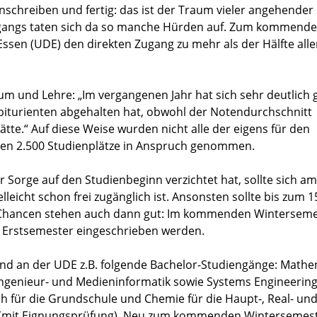
nschreiben und fertig: das ist der Traum vieler angehender
hrgangs taten sich da so manche Hürden auf. Zum kommend
ssen (UDE) den direkten Zugang zu mehr als der Hälfte alle
um und Lehre: „Im vergangenen Jahr hat sich sehr deutlich g
biturienten abgehalten hat, obwohl der Notendurchschnitt
te.“ Auf diese Weise wurden nicht alle der eigens für den
eten 2.500 Studienplätze in Anspruch genommen.
Sorge auf den Studienbeginn verzichtet hat, sollte sich a
eicht schon frei zugänglich ist. Ansonsten sollte bis zum 15.
e Chancen stehen auch dann gut: Im kommenden Winterseme
 Erstsemester eingeschrieben werden.
d an der UDE z.B. folgende Bachelor-Studiengänge: Mathe
Ingenieur- und Medieninformatik sowie Systems Engineering
h für die Grundschule und Chemie für die Haupt-, Real- un
n (mit Eignungsprüfung). Neu zum kommenden Wintersemes