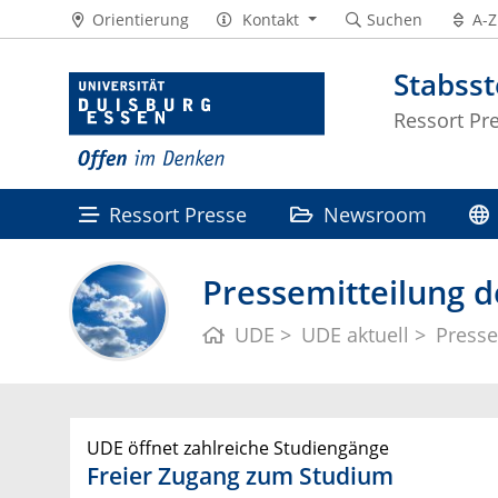
Orientierung
Kontakt
Suchen
A-Z
Stabss
Ressort Pr
Ressort Presse
Newsroom
Pressemitteilung d
UDE
UDE aktuell
Presse
UDE öffnet zahlreiche Studiengänge
Freier Zugang zum Studium