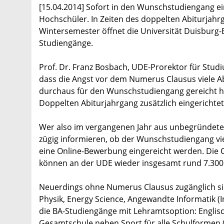
[15.04.2014] Sofort in den Wunschstudiengang ei
Hochschüler. In Zeiten des doppelten Abiturja
Wintersemester öffnet die Universität Duisburg-E
Studiengänge.
Prof. Dr. Franz Bosbach, UDE-Prorektor für Studi
dass die Angst vor dem Numerus Clausus viele A
durchaus für den Wunschstudiengang gereicht hät
Doppelten Abiturjahrgang zusätzlich eingericht
Wer also im vergangenen Jahr aus unbegründeter 
zügig informieren, ob der Wunschstudiengang viell
eine Online-Bewerbung eingereicht werden. Di
können an der UDE wieder insgesamt rund 7.300
Neuerdings ohne Numerus Clausus zugänglich sin
Physik, Energy Science, Angewandte Informatik (
die BA-Studiengänge mit Lehramtsoption: Englisc
Gesamtschule neben Sport für alle Schulforme