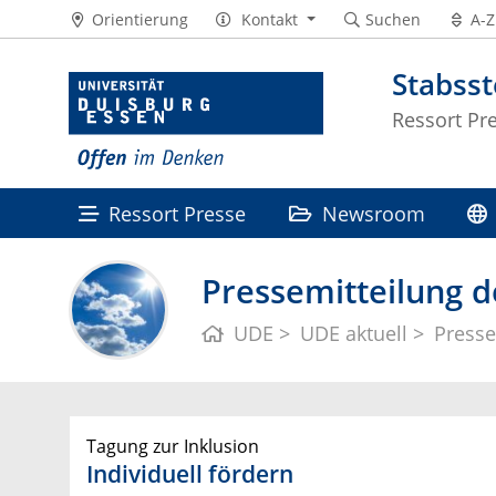
Orientierung
Kontakt
Suchen
A-Z
Stabss
Ressort Pr
Ressort Presse
Newsroom
Pressemitteilung d
UDE
UDE aktuell
Presse
Tagung zur Inklusion
Individuell fördern