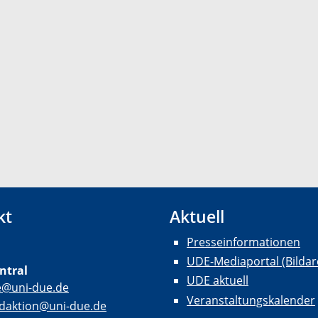
kt
Aktuell
Presseinformationen
UDE-Mediaportal (Bildar
ntral
UDE aktuell
e@uni-due.de
Veranstaltungskalender
daktion@uni-due.de