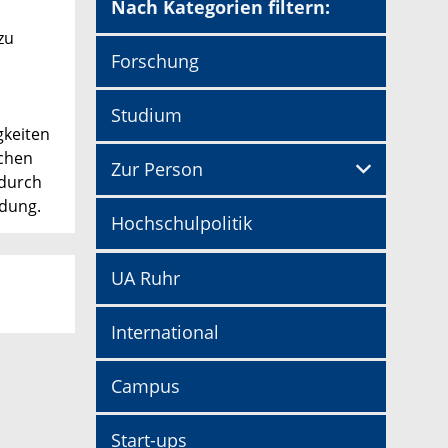
Nach Kategorien filtern:
zu
Forschung
s
Studium
gkeiten
ichen
Zur Person
 durch
ldung.
Hochschulpolitik
UA Ruhr
International
Campus
Start-ups