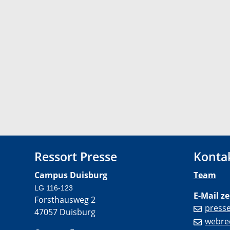
Ressort Presse
Konta
Campus Duisburg
Team
LG 116-123
E-Mail ze
Forsthausweg 2
press
47057 Duisburg
webre