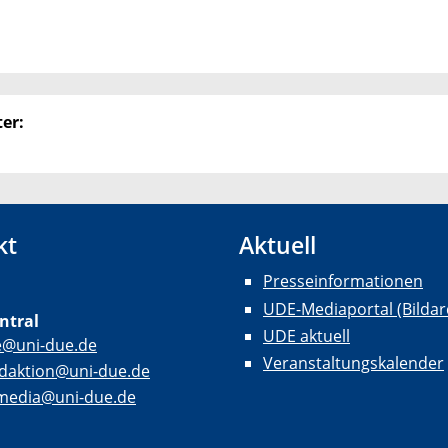
er:
kt
Aktuell
Presseinformationen
UDE-Mediaportal (Bildar
ntral
UDE aktuell
e@uni-due.de
Veranstaltungskalender
daktion@uni-due.de
lmedia@uni-due.de