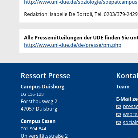
http://www.uni-due.de/soziologie/soepatcampus
Redaktion: Isabelle De Bortoli, Tel. 0203/379-2429
Alle Pressemitteilungen der UDE finden Sie unt
http://www.uni-due.de/de/presse/pm.php
Ressort Presse
Konta
Campus Duisburg
Team
LG 116-123
E-Mail ze
Forsthausweg 2
press
47057 Duisburg
webre
Campus Essen
socia
T01 S04 B44
Universitätsstraße 2