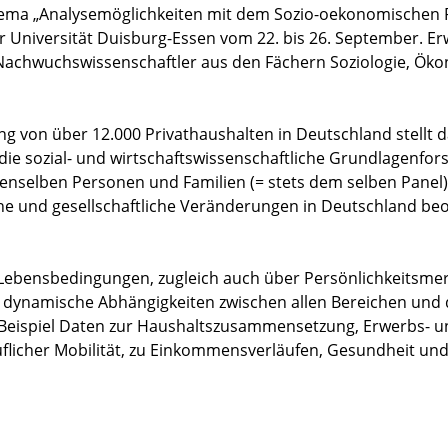
Thema „Analysemöglichkeiten mit dem Sozio-oekonomischen 
der Universität Duisburg-Essen vom 22. bis 26. September. Er
achwuchswissenschaftler aus den Fächern Soziologie, Öko
 von über 12.000 Privathaushalten in Deutschland stellt 
die sozial- und wirtschaftswissenschaftliche Grundlagenfo
i denselben Personen und Familien (= stets dem selben Panel)
che und gesellschaftliche Veränderungen in Deutschland be
e Lebensbedingungen, zugleich auch über Persönlichkeitsme
r dynamische Abhängigkeiten zwischen allen Bereichen und
eispiel Daten zur Haushaltszusammensetzung, Erwerbs- u
uflicher Mobilität, zu Einkommensverläufen, Gesundheit un