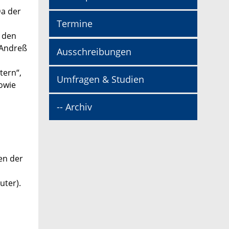
Da der
Termine
d den
 Andreß
Ausschreibungen
tern“,
Umfragen & Studien
sowie
-- Archiv
en der
uter).