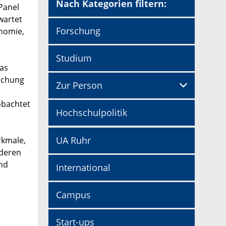
Nach Kategorien filtern:
Panel
wartet
Forschung
nomie,
Studium
das
rschung
Zur Person
obachtet
Hochschulpolitik
UA Ruhr
rkmale,
 deren
nd
International
d
Campus
Start-ups