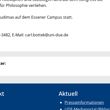
ür Philosophie verliehen.
m Audimax auf dem Essener Campus statt.
-3482, E-Mail: carl.bottek@uni-due.de
er:
kt
Aktuell
Presseinformationen
UDE-Mediaportal (Bildar