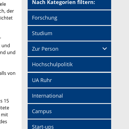
Nach Kategorien filtern:
ele
ch, der
Forschung
ichtet
Studium
r
t und
Zur Person
land und
Hochschulpolitik
lls von
UA Ruhr
International
is 15
itete
Campus
 mit
ndes
Start-ups