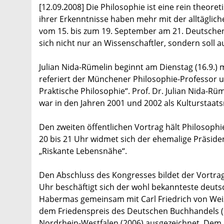
[12.09.2008] Die Philosophie ist eine rein theore
ihrer Erkenntnisse haben mehr mit der alltäglich
vom 15. bis zum 19. September am 21. Deutschen K
sich nicht nur an Wissenschaftler, sondern soll 
Julian Nida-Rümelin beginnt am Dienstag (16.9.) 
referiert der Münchener Philosophie-Professor
Praktische Philosophie“. Prof. Dr. Julian Nida-R
war in den Jahren 2001 und 2002 als Kulturstaat
Den zweiten öffentlichen Vortrag hält Philosoph
20 bis 21 Uhr widmet sich der ehemalige Präsid
„Riskante Lebensnähe“.
Den Abschluss des Kongresses bildet der Vortrag 
Uhr beschäftigt sich der wohl bekannteste deutsc
Habermas gemeinsam mit Carl Friedrich von Weiz
dem Friedenspreis des Deutschen Buchhandels (2
Nordrhein-Westfalen (2006) ausgezeichnet. Dem