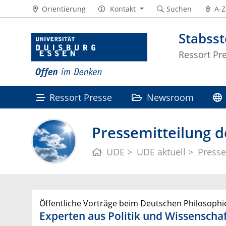
Orientierung
Kontakt
Suchen
A-Z
Stabss
Ressort Pr
Ressort Presse
Newsroom
Pressemitteilung d
UDE
UDE aktuell
Presse
Öffentliche Vorträge beim Deutschen Philosoph
Experten aus Politik und Wissenscha