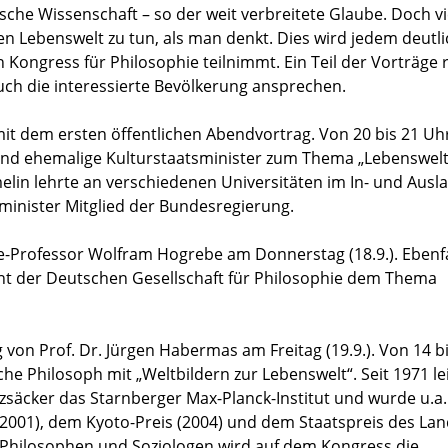
tische Wissenschaft – so der weit verbreitete Glaube. Doch vi
en Lebenswelt zu tun, als man denkt. Dies wird jedem deutli
ongress für Philosophie teilnimmt. Ein Teil der Vorträge r
auch die interessierte Bevölkerung ansprechen.
mit dem ersten öffentlichen Abendvortrag. Von 20 bis 21 Uh
 und ehemalige Kulturstaatsminister zum Thema „Lebenswel
ümelin lehrte an verschiedenen Universitäten im In- und Aus
sminister Mitglied der Bundesregierung.
ie-Professor Wolfram Hogrebe am Donnerstag (18.9.). Ebenfa
ent der Deutschen Gesellschaft für Philosophie dem Thema
von Prof. Dr. Jürgen Habermas am Freitag (19.9.). Von 14 b
he Philosoph mit „Weltbildern zur Lebenswelt“. Seit 1971 le
säcker das Starnberger Max-Planck-Institut und wurde u.a.
001), dem Kyoto-Preis (2004) und dem Staatspreis des La
 Philosophen und Soziologen wird auf dem Kongress die