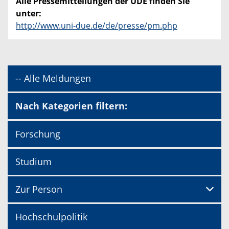
Alle Pressemitteilungen der UDE finden Sie
unter:
http://www.uni-due.de/de/presse/pm.php
-- Alle Meldungen
Nach Kategorien filtern:
Forschung
Studium
Zur Person
Hochschulpolitik