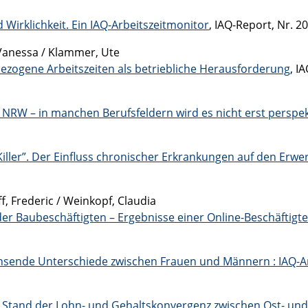
Wirklichkeit. Ein IAQ-Arbeitszeitmonitor
, IAQ-Report, Nr. 2
 Vanessa / Klammer, Ute
ezogene Arbeitszeiten als betriebliche Herausforderung
, I
NRW – in manchen Berufsfeldern wird es nicht erst perspek
Killer”. Der Einfluss chronischer Erkrankungen auf den Er
, Frederic / Weinkopf, Claudia
n der Baubeschäftigten – Ergebnisse einer Online-Beschäftig
sende Unterschiede zwischen Frauen und Männern : IAQ-Ar
m Stand der Lohn- und Gehaltskonvergenz zwischen Ost- un