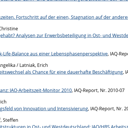
eiten. Fortschritt auf der einen, Stagnation auf der andere
Christine
gehabt? Analysen zur Erwerbsbeteiligung in Ost- und Westd
k-Life-Balance aus einer Lebensphasenperspektive
, IAQ-Rep
gelika / Latniak, Erich
keitswechsel als Chance für eine dauerhafte Beschäftigung
, 
lanz: IAQ-Arbeitszeit-Monitor 2010
, IAQ-Report, Nr. 2010-07
rich
sfeld von Innovation und Intensivierung
, IAQ-Report, Nr. 
, Steffen
itstrukturen in Ost- und Westdeutschland: IAQ/HBS Arbeitsz