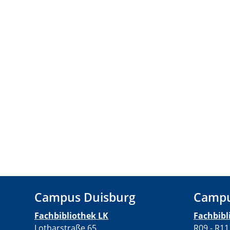
Campus Duisburg
Campu
Fachbibliothek LK
Fachbib
Lotharstraße 65
R09 - R11