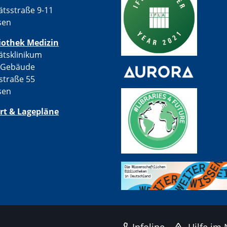
ätsstraße 9-11
sen
iothek Medizin
ätsklinikum
-Gebäude
straße 55
sen
rt & Lagepläne
Infoline
Hilfe im 