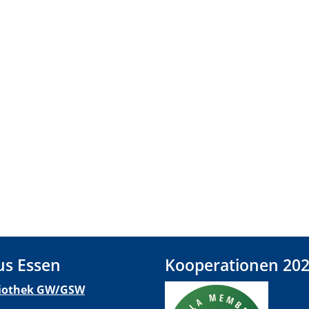
s Essen
Kooperationen 20
liothek GW/GSW