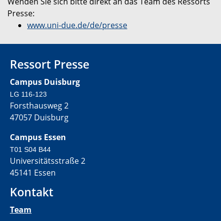
Wenden Sie sich bitte direkt an das Team des Ressorts
Presse:
www.uni-due.de/de/presse
Ressort Presse
Campus Duisburg
LG 116-123
Forsthausweg 2
47057 Duisburg
Campus Essen
T01 S04 B44
Universitätsstraße 2
45141 Essen
Kontakt
Team