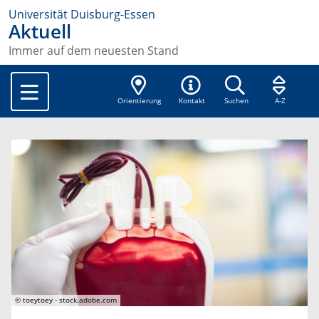
Universität Duisburg-Essen
Aktuell
Immer auf dem neuesten Stand
Orientierung
Kontakt
Suchen
A-Z
© toeytoey - stock.adobe.com