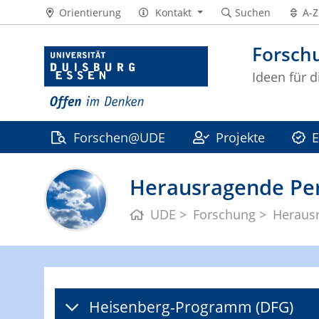
Orientierung
Kontakt
Suchen
A-Z
Forsch
Ideen für d
Forschen@UDE
Projekte
E
Herausragende Pe
UDE
Forschung
Heraus
Heisenberg-Programm (DFG)