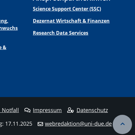
Science Support Center (SSC)
ung,
Dezernat Wirtschaft & Finanzen
chwuchs
Research Data Services
e &
 Notfall
Impressum
Datenschutz
g: 17.11.2025
webredaktion@uni-due.de