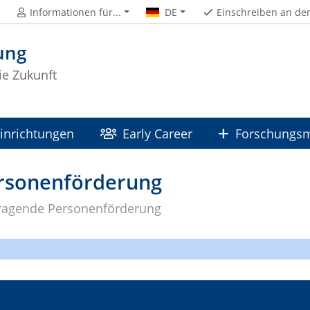
Informationen für...
DE
Einschreiben an de
ung
ie Zukunft
inrichtungen
Early Career
Forschungs
rsonenförderung
ragende Personenförderung