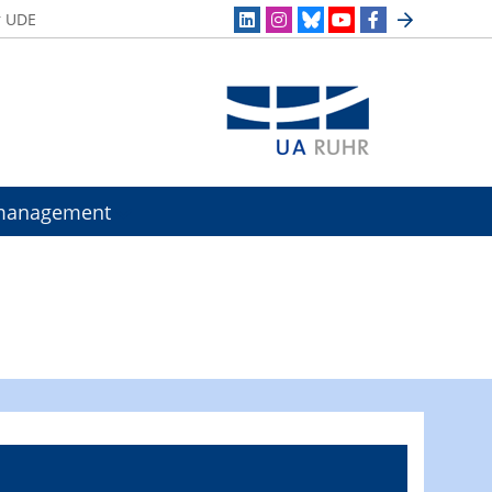
r UDE
management