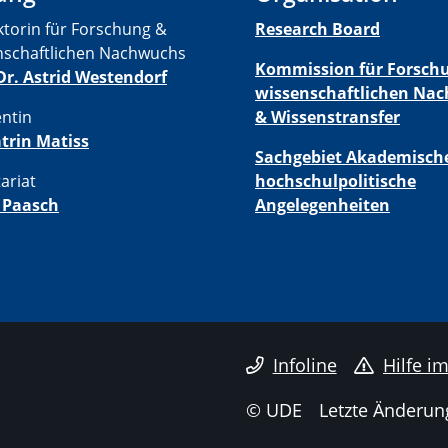
ktorin für Forschung &
Research Board
nschaftlichen Nachwuchs
Kommission für Forsch
 Dr. Astrid Westendorf
wissenschaftlichen Na
entin
& Wissenstransfer
atrin Matiss
Sachgebiet Akademisch
ariat
hochschulpolitische
 Paasch
Angelegenheiten
Infoline
Hilfe im
© UDE
Letzte Änderun