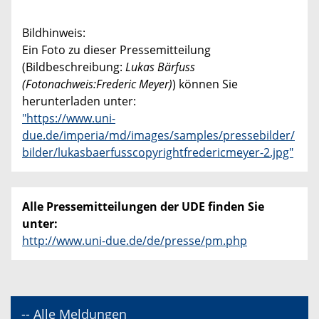
Bildhinweis:
Ein Foto zu dieser Pressemitteilung
(Bildbeschreibung:
Lukas Bärfuss
(Fotonachweis:Frederic Meyer)
) können Sie
herunterladen unter:
"https://www.uni-
due.de/imperia/md/images/samples/pressebilder/
bilder/lukasbaerfusscopyrightfredericmeyer-2.jpg"
Alle Pressemitteilungen der UDE finden Sie
unter:
http://www.uni-due.de/de/presse/pm.php
-- Alle Meldungen